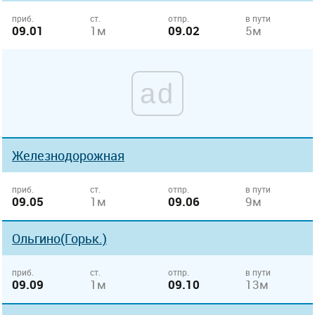
приб.
ст.
отпр.
в пути
09.01
1м
09.02
5м
ad
Железнодорожная
приб.
ст.
отпр.
в пути
09.05
1м
09.06
9м
Ольгино(Горьк.)
приб.
ст.
отпр.
в пути
09.09
1м
09.10
13м