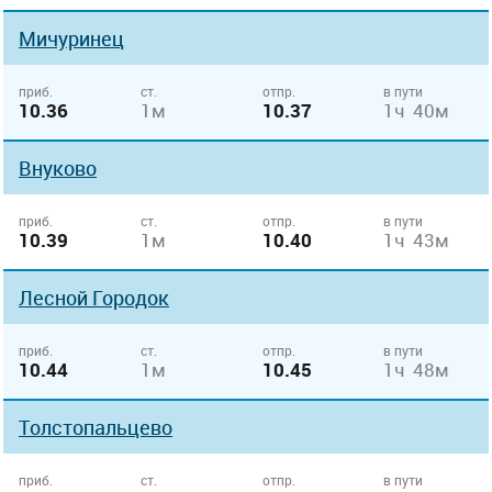
Мичуринец
приб.
ст.
отпр.
в пути
10.36
1м
10.37
1ч 40м
Внуково
приб.
ст.
отпр.
в пути
10.39
1м
10.40
1ч 43м
Лесной Городок
приб.
ст.
отпр.
в пути
10.44
1м
10.45
1ч 48м
Толстопальцево
приб.
ст.
отпр.
в пути