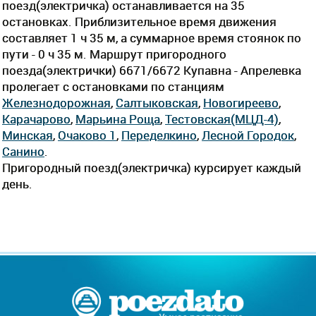
поезд(электричка) останавливается на 35
остановках. Приблизительное время движения
составляет 1 ч 35 м, а суммарное время стоянок по
пути - 0 ч 35 м. Маршрут пригородного
поезда(электрички) 6671/6672 Купавна - Апрелевка
пролегает c остановками по станциям
Железнодорожная
,
Салтыковская
,
Новогиреево
,
Карачарово
,
Марьина Роща
,
Тестовская(МЦД-4)
,
Минская
,
Очаково 1
,
Переделкино
,
Лесной Городок
,
Санино
.
Пригородный поезд(электричка) курсирует каждый
день.