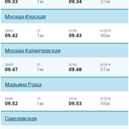
09.33
1м
09.34
37м
Москва-Курская
приб.
ст.
отпр.
в пути
09.42
1м
09.43
46м
Москва-Каланчевская
приб.
ст.
отпр.
в пути
09.47
1м
09.48
51м
Марьина Роща
приб.
ст.
отпр.
в пути
09.52
1м
09.53
56м
Савеловская