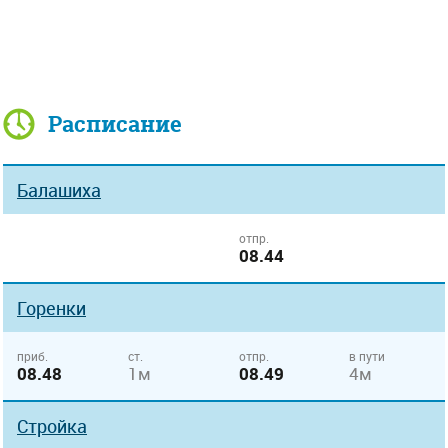
Расписание
Балашиха
отпр.
08.44
Горенки
приб.
ст.
отпр.
в пути
08.48
1м
08.49
4м
Стройка