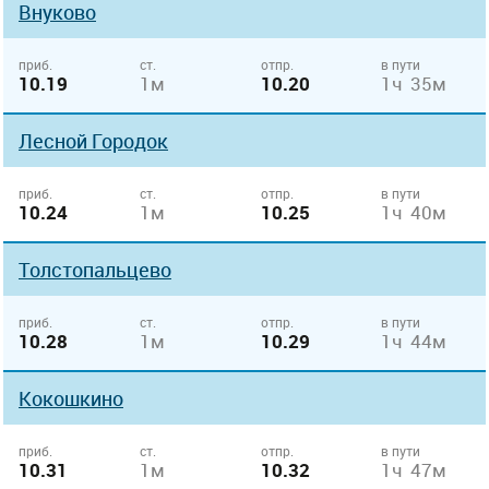
Внуково
приб.
ст.
отпр.
в пути
10.19
1м
10.20
1ч 35м
Лесной Городок
приб.
ст.
отпр.
в пути
10.24
1м
10.25
1ч 40м
Толстопальцево
приб.
ст.
отпр.
в пути
10.28
1м
10.29
1ч 44м
Кокошкино
приб.
ст.
отпр.
в пути
10.31
1м
10.32
1ч 47м