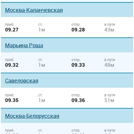
Москва-Каланчевская
приб.
ст.
отпр.
в пути
09.27
1м
09.28
43м
Марьина Роща
приб.
ст.
отпр.
в пути
09.32
1м
09.33
48м
Савеловская
приб.
ст.
отпр.
в пути
09.35
1м
09.36
51м
Москва-Белорусская
приб.
ст.
отпр.
в пути