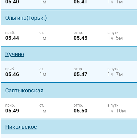
05.40
1м
05.41
1ч 1м
Ольгино(Горьк.)
приб.
ст.
отпр.
в пути
05.44
1м
05.45
1ч 5м
Кучино
приб.
ст.
отпр.
в пути
05.46
1м
05.47
1ч 7м
Салтыковская
приб.
ст.
отпр.
в пути
05.49
1м
05.50
1ч 10м
Никольское