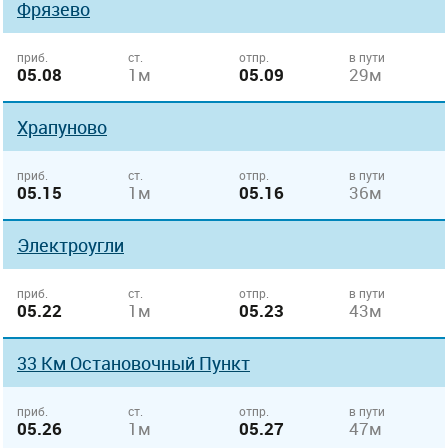
Фрязево
приб.
ст.
отпр.
в пути
05.08
1м
05.09
29м
Храпуново
приб.
ст.
отпр.
в пути
05.15
1м
05.16
36м
Электроугли
приб.
ст.
отпр.
в пути
05.22
1м
05.23
43м
33 Км Остановочный Пункт
приб.
ст.
отпр.
в пути
05.26
1м
05.27
47м