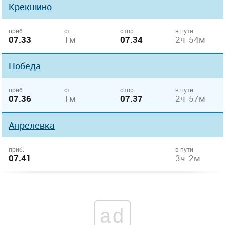
Крекшино
приб.
ст.
отпр.
в пути
07.33
1м
07.34
2ч 54м
Победа
приб.
ст.
отпр.
в пути
07.36
1м
07.37
2ч 57м
Апрелевка
приб.
в пути
07.41
3ч 2м
ad