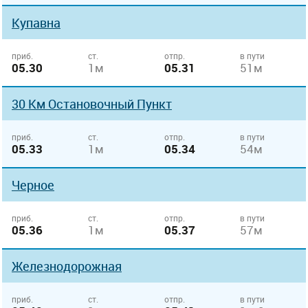
Купавна
приб.
ст.
отпр.
в пути
05.30
1м
05.31
51м
30 Км Остановочный Пункт
приб.
ст.
отпр.
в пути
05.33
1м
05.34
54м
Черное
приб.
ст.
отпр.
в пути
05.36
1м
05.37
57м
Железнодорожная
приб.
ст.
отпр.
в пути