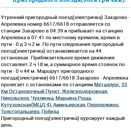
Утренний пригородный поезд(электричка) Захарово -
Апрелевка номер 6617/6618 отправляется со
станции Захарово в 04.39 и прибывает на станцию
Апрелевка в 07.41 по местному времени, время в
пути - 0 д 3 ч 2 м. По пути следования пригородный
поезд(электричка) останавливается на 44
остановках. Приблизительное время движения
составляет 2 ч 18 м, а суммарное время стоянок по
пути - 0 ч 44 м. Маршрут пригородного
поезда(электрички) 6617/6618 Захарово - Апрелевка
пролегает c остановками по станциям
Металлург
,
33
Км Остановочный Пункт
,
Железнодорожная
,
Никольское
,
Чухлинка
,
Марьина Роща
,
Кутузовская(МЦД-4)
,
Аминьевская
,
Переделкино
,
Толстопальцево
,
Победа
.
Пригородный поезд(электричка) курсирует каждый
день.