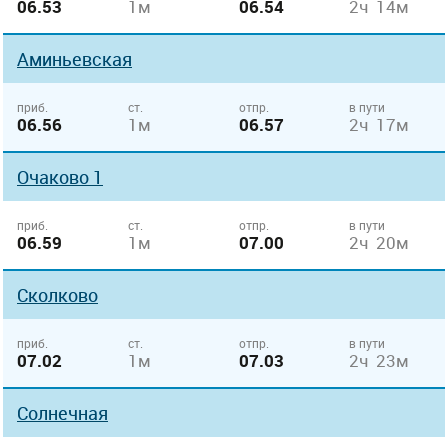
06.53
1м
06.54
2ч 14м
Аминьевская
приб.
ст.
отпр.
в пути
06.56
1м
06.57
2ч 17м
Очаково 1
приб.
ст.
отпр.
в пути
06.59
1м
07.00
2ч 20м
Сколково
приб.
ст.
отпр.
в пути
07.02
1м
07.03
2ч 23м
Солнечная