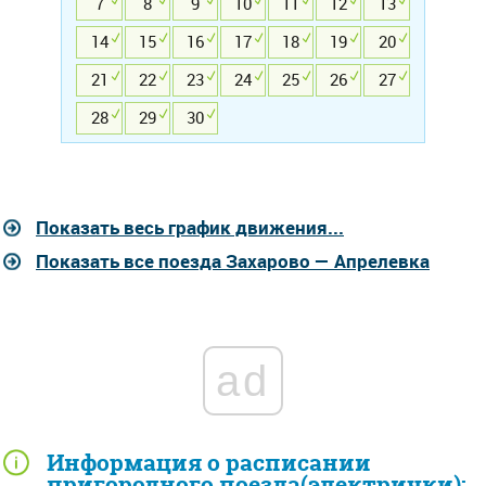
7
8
9
10
11
12
13
14
15
16
17
18
19
20
21
22
23
24
25
26
27
28
29
30
Показать весь график движения...
Показать все поезда Захарово — Апрелевка
ad
Информация о расписании
пригородного поезда(электрички):