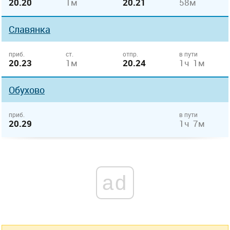
20.20
1м
20.21
58м
Славянка
приб.
ст.
отпр.
в пути
20.23
1м
20.24
1ч 1м
Обухово
приб.
в пути
20.29
1ч 7м
ad