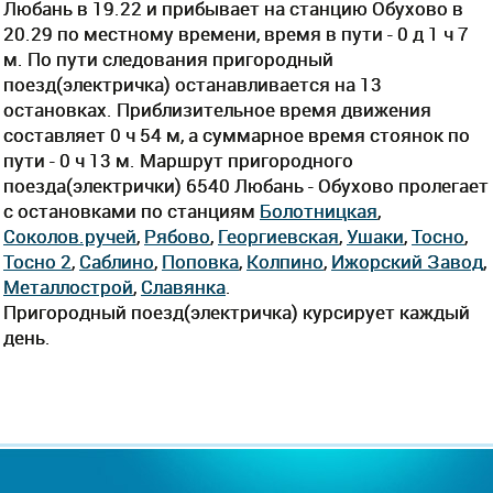
Любань в 19.22 и прибывает на станцию Обухово в
20.29 по местному времени, время в пути - 0 д 1 ч 7
м. По пути следования пригородный
поезд(электричка) останавливается на 13
остановках. Приблизительное время движения
составляет 0 ч 54 м, а суммарное время стоянок по
пути - 0 ч 13 м. Маршрут пригородного
поезда(электрички) 6540 Любань - Обухово пролегает
c остановками по станциям
Болотницкая
,
Соколов.ручей
,
Рябово
,
Георгиевская
,
Ушаки
,
Тосно
,
Тосно 2
,
Саблино
,
Поповка
,
Колпино
,
Ижорский Завод
,
Металлострой
,
Славянка
.
Пригородный поезд(электричка) курсирует каждый
день.