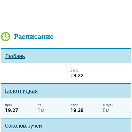
Расписание
Любань
отпр.
19.22
Болотницкая
приб.
ст.
отпр.
в пути
19.27
1м
19.28
5м
Соколов.ручей