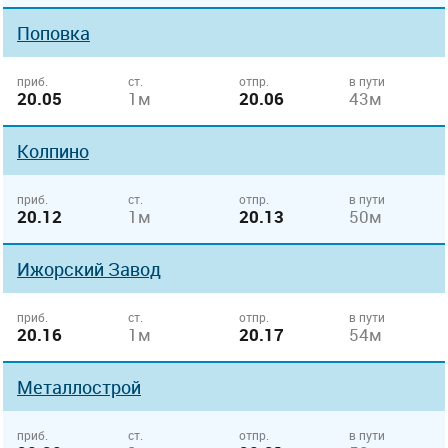
Поповка
приб.
ст.
отпр.
в пути
20.05
1м
20.06
43м
Колпино
приб.
ст.
отпр.
в пути
20.12
1м
20.13
50м
Ижорский Завод
приб.
ст.
отпр.
в пути
20.16
1м
20.17
54м
Металлострой
приб.
ст.
отпр.
в пути