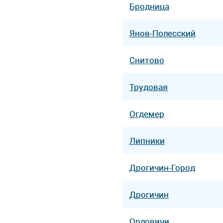
Бродница
Янов-Полесский
Снитово
Трудовая
Огдемер
Липники
Дрогичин-Город
Дрогичин
Орловичи