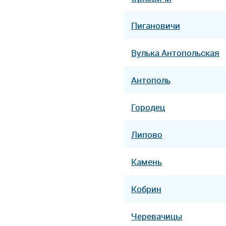
Пигановичи
Вулька Антопольская
Антополь
Городец
Липово
Камень
Кобрин
Черевачицы