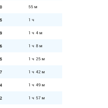
55 м
0
1 ч
5
1 ч 4 м
9
1 ч 8 м
6
1 ч 25 м
5
1 ч 42 м
7
1 ч 49 м
4
1 ч 57 м
2