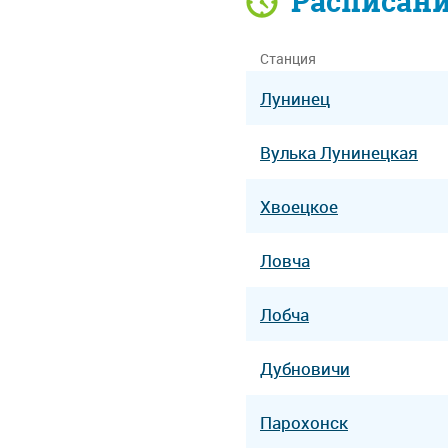
Расписан
Станция
Лунинец
Вулька Лунинецкая
Хвоецкое
Ловча
Лобча
Дубновичи
Парохонск