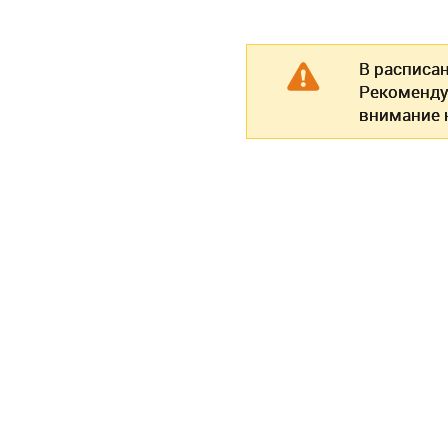
В расписа
Рекоменду
внимание н