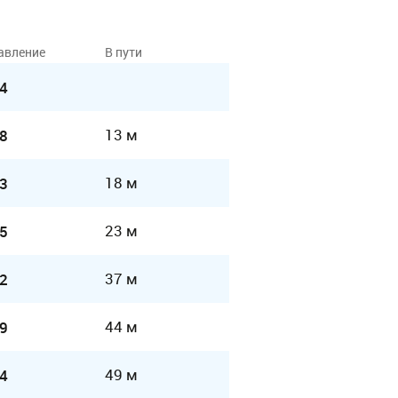
авление
В пути
4
13 м
8
18 м
3
23 м
5
37 м
2
44 м
9
49 м
4