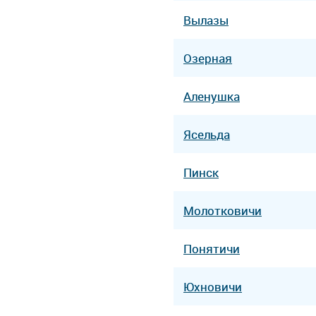
Вылазы
Озерная
Аленушка
Ясельда
Пинск
Молотковичи
Понятичи
Юхновичи