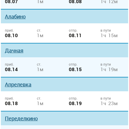
08.07
1м
08.08
1ч 12м
Алабино
приб.
ст.
отпр.
в пути
08.10
1м
08.11
1ч 15м
Дачная
приб.
ст.
отпр.
в пути
08.14
1м
08.15
1ч 19м
Апрелевка
приб.
ст.
отпр.
в пути
08.18
1м
08.19
1ч 23м
Переделкино