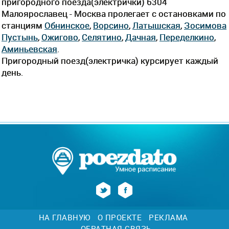
пригородного поезда(электрички) 6304
Малоярославец - Москва пролегает c остановками по
станциям
Обнинское
,
Ворсино
,
Латышская
,
Зосимова
Пустынь
,
Ожигово
,
Селятино
,
Дачная
,
Переделкино
,
Аминьевская
.
Пригородный поезд(электричка) курсирует каждый
день.
НА ГЛАВНУЮ
О ПРОЕКТЕ
РЕКЛАМА
ОБРАТНАЯ СВЯЗЬ