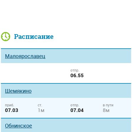
Расписание
Малоярославец
отпр.
06.55
Шемякино
приб.
ст.
отпр.
в пути
07.03
1м
07.04
8м
Обнинское