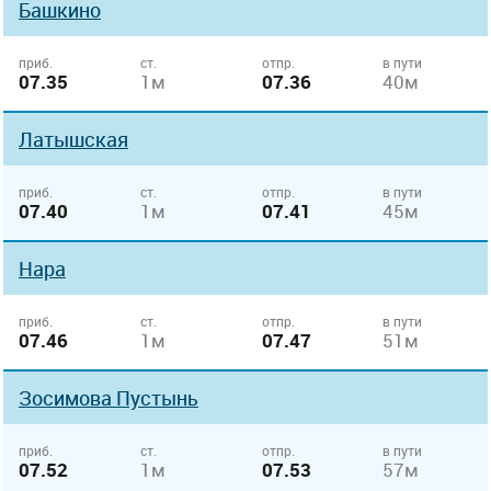
Башкино
приб.
ст.
отпр.
в пути
07.35
1м
07.36
40м
Латышская
приб.
ст.
отпр.
в пути
07.40
1м
07.41
45м
Нара
приб.
ст.
отпр.
в пути
07.46
1м
07.47
51м
Зосимова Пустынь
приб.
ст.
отпр.
в пути
07.52
1м
07.53
57м