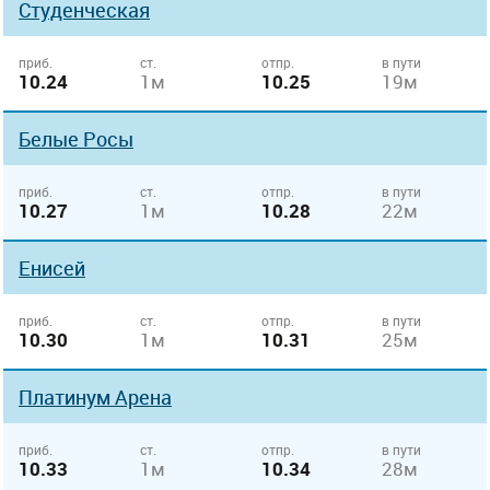
Студенческая
приб.
ст.
отпр.
в пути
10.24
1м
10.25
19м
Белые Росы
приб.
ст.
отпр.
в пути
10.27
1м
10.28
22м
Енисей
приб.
ст.
отпр.
в пути
10.30
1м
10.31
25м
Платинум Арена
приб.
ст.
отпр.
в пути
10.33
1м
10.34
28м