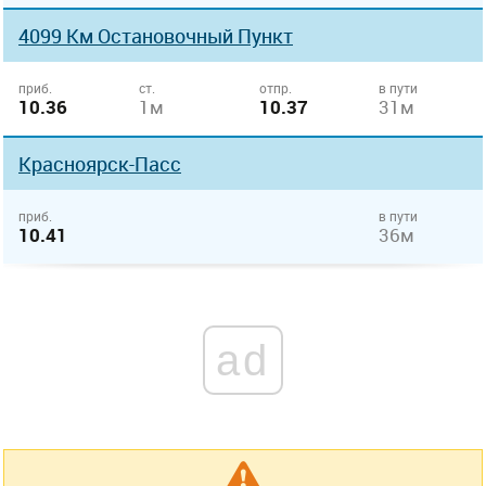
4099 Км Остановочный Пункт
приб.
ст.
отпр.
в пути
10.36
1м
10.37
31м
Красноярск-Пасс
приб.
в пути
10.41
36м
ad