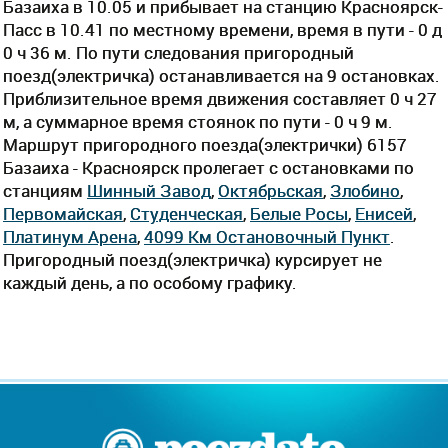
Базаиха в 10.05 и прибывает на станцию Красноярск-
Пасс в 10.41 по местному времени, время в пути - 0 д
0 ч 36 м. По пути следования пригородный
поезд(электричка) останавливается на 9 остановках.
Приблизительное время движения составляет 0 ч 27
м, а суммарное время стоянок по пути - 0 ч 9 м.
Маршрут пригородного поезда(электрички) 6157
Базаиха - Красноярск пролегает c остановками по
станциям
Шинный Завод
,
Октябрьская
,
Злобино
,
Первомайская
,
Студенческая
,
Белые Росы
,
Енисей
,
Платинум Арена
,
4099 Км Остановочный Пункт
.
Пригородный поезд(электричка) курсирует не
каждый день, а по особому графику.