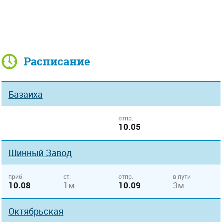
Расписание
Базаиха
отпр.
10.05
Шинный Завод
приб.
ст.
отпр.
в пути
10.08
1м
10.09
3м
Октябрьская