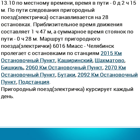
13.10 по местному времени, время в пути - 0 д 2 ч 15
м. По пути следования пригородный
поезд(электричка) останавливается на 28
остановках. Приблизительное время движения
составляет 1 ч 47 м, а суммарное время стоянок по
пути - 0 ч 28 м. Маршрут пригородного
поезда(электрички) 6016 Миасс - Челябинск
пролегает c остановками по станциям
2015 Км
Остановочный Пункт
,
Каширинский
,
Шахматово
,
Бишкиль
,
2060 Км Остановочный Пункт
,
2070 Км
Остановочный Пункт
,
Бутаки
,
2092 Км Остановочный
Пункт
,
Подстанция
.
Пригородный поезд(электричка) курсирует каждый
день.