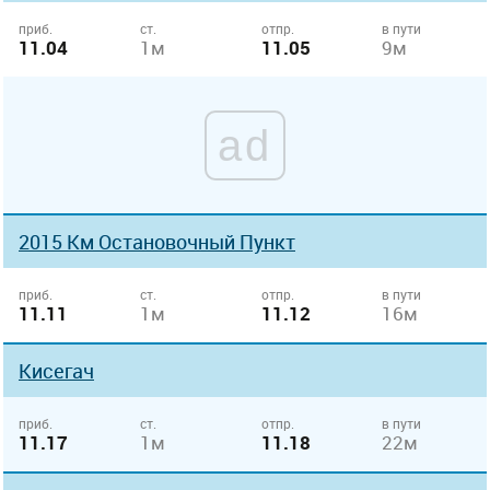
приб.
ст.
отпр.
в пути
11.04
1м
11.05
9м
ad
2015 Км Остановочный Пункт
приб.
ст.
отпр.
в пути
11.11
1м
11.12
16м
Кисегач
приб.
ст.
отпр.
в пути
11.17
1м
11.18
22м