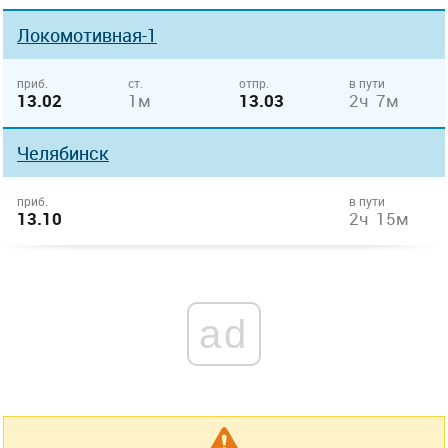
Локомотивная-1
приб.
ст.
отпр.
в пути
13.02
1м
13.03
2ч 7м
Челябинск
приб.
в пути
13.10
2ч 15м
ad