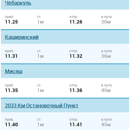
Чебаркуль
приб.
ст.
отпр.
в пути
11.25
1м
11.26
30м
Каширинский
приб.
ст.
отпр.
в пути
11.31
1м
11.32
36м
Мисяш
приб.
ст.
отпр.
в пути
11.35
1м
11.36
40м
2033 Км Остановочный Пункт
приб.
ст.
отпр.
в пути
11.40
1м
11.41
45м