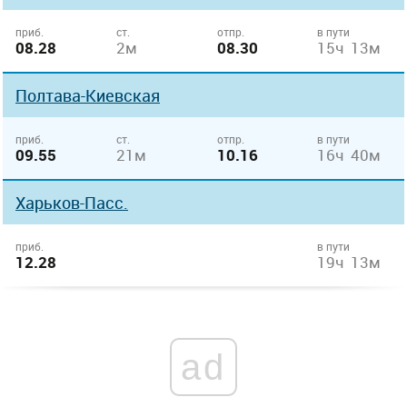
приб.
ст.
отпр.
в пути
08.28
2м
08.30
15ч 13м
Полтава-Киевская
приб.
ст.
отпр.
в пути
09.55
21м
10.16
16ч 40м
Харьков-Пасс.
приб.
в пути
12.28
19ч 13м
ad