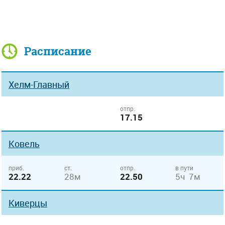
Расписание
Хелм-Главный
отпр.
17.15
Ковель
приб.
ст.
отпр.
в пути
22.22
28м
22.50
5ч 7м
Киверцы