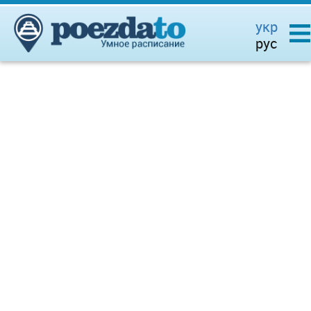
укр
рус