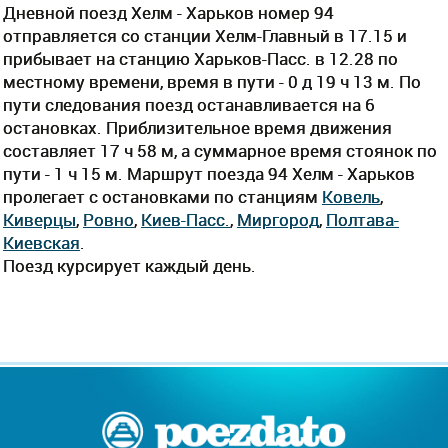
Дневной поезд Хелм - Харьков номер 94
отправляется со станции Хелм-Главный в 17.15 и
прибывает на станцию Харьков-Пасс. в 12.28 по
местному времени, время в пути - 0 д 19 ч 13 м. По
пути следования поезд останавливается на 6
остановках. Приблизительное время движения
составляет 17 ч 58 м, а суммарное время стоянок по
пути - 1 ч 15 м. Маршрут поезда 94 Хелм - Харьков
пролегает c остановками по станциям
Ковель
,
Киверцы
,
Ровно
,
Киев-Пасс.
,
Миргород
,
Полтава-
Киевская
.
Поезд курсирует каждый день.