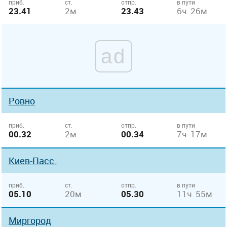
приб.
ст.
отпр.
в пути
23.41
2м
23.43
6ч 26м
ad
Ровно
приб.
ст.
отпр.
в пути
00.32
2м
00.34
7ч 17м
Киев-Пасс.
приб.
ст.
отпр.
в пути
05.10
20м
05.30
11ч 55м
Миргород