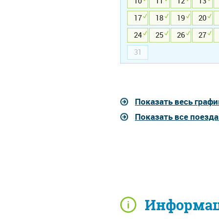
10
11
12
13
17
18
19
20
24
25
26
27
31
Показать весь графи
Показать все поезд
Информаци