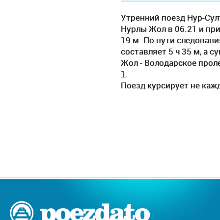
Утренний поезд Нур-Сул
Нурлы Жол в 06.21 и при
19 м. По пути следован
составляет 5 ч 35 м, а 
Жол - Володарское прол
1
.
Поезд курсирует не кажд