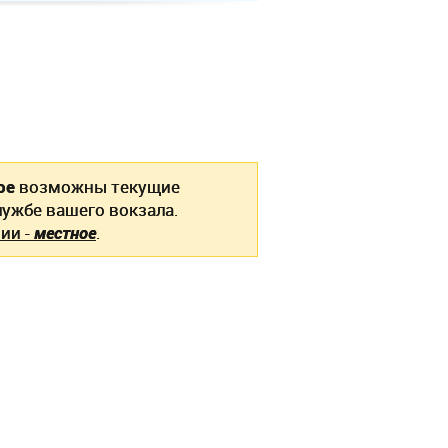
ое
возможны текущие
ужбе вашего вокзала.
ии -
местное
.