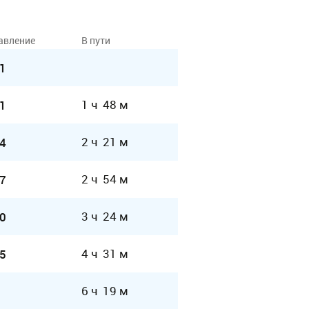
авление
В пути
1
1 ч 48 м
1
2 ч 21 м
4
2 ч 54 м
7
3 ч 24 м
0
4 ч 31 м
5
6 ч 19 м