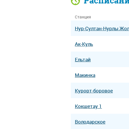
Расписан
Станция
Нур-Султан-Нурлы Жо
Ак-Куль
Ельтай
Макинка
Курорт-боровое
Кокшетау 1
Володарское