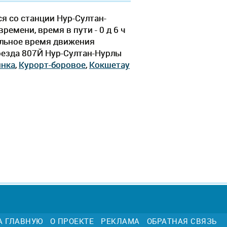
я со станции Нур-Султан-
емени, время в пути - 0 д 6 ч
тельное время движения
поезда 807Й Нур-Султан-Нурлы
нка
,
Курорт-боровое
,
Кокшетау
А ГЛАВНУЮ
О ПРОЕКТЕ
РЕКЛАМА
ОБРАТНАЯ СВЯЗЬ