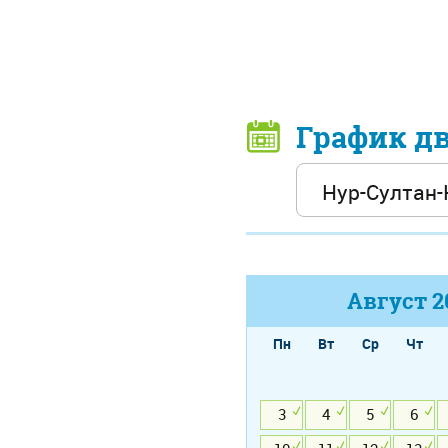
График д
Август
2
Пн
Вт
Ср
Чт
3
4
5
6