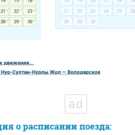
14
15
16
14
15
16
17
18
19
21
22
23
21
22
23
24
25
26
28
29
30
28
29
30
к движения...
а Нур-Султан-Нурлы Жол — Володарское
ad
я о расписании поезда: