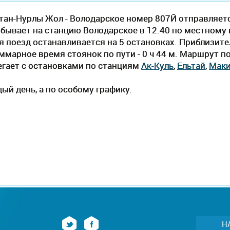
тан-Нурлы Жол - Володарское номер 807Й отправляетс
бывает на станцию Володарское в 12.40 по местному вр
ия поезд останавливается на 5 остановках. Приблизи
суммарное время стоянок по пути - 0 ч 44 м. Маршрут 
егает c остановками по станциям
Ак-Куль
,
Ельтай
,
Маки
ый день, а по особому графику.
Н