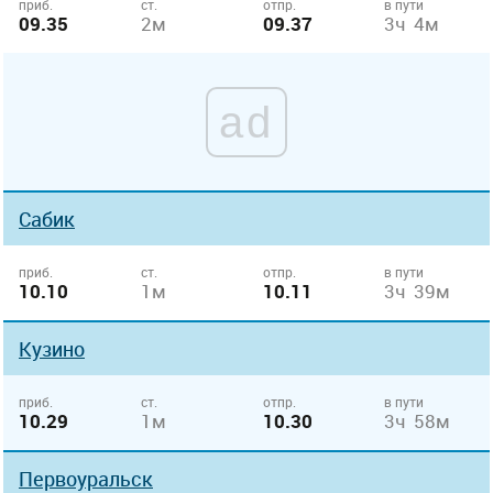
приб.
ст.
отпр.
в пути
09.35
2м
09.37
3ч 4м
ad
Сабик
приб.
ст.
отпр.
в пути
10.10
1м
10.11
3ч 39м
Кузино
приб.
ст.
отпр.
в пути
10.29
1м
10.30
3ч 58м
Первоуральск