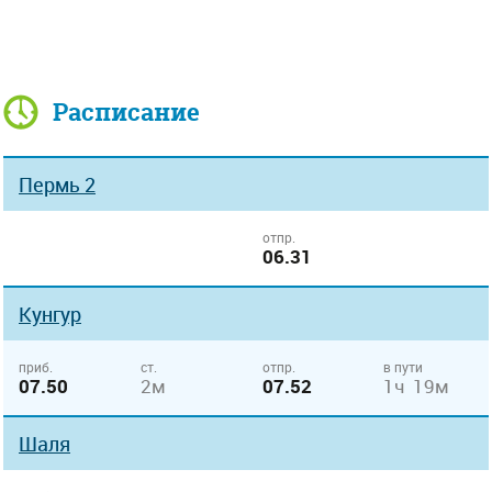
Расписание
Пермь 2
отпр.
06.31
Кунгур
приб.
ст.
отпр.
в пути
07.50
2м
07.52
1ч 19м
Шаля