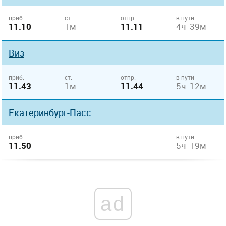
приб.
ст.
отпр.
в пути
11.10
1м
11.11
4ч 39м
Виз
приб.
ст.
отпр.
в пути
11.43
1м
11.44
5ч 12м
Екатеринбург-Пасс.
приб.
в пути
11.50
5ч 19м
ad