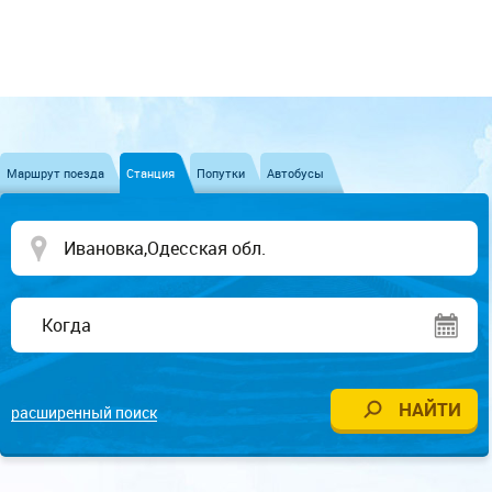
Маршрут поезда
Станция
Попутки
Автобусы
расширенный поиск