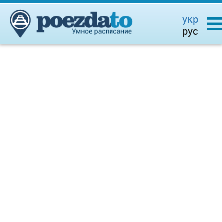
укр
рус