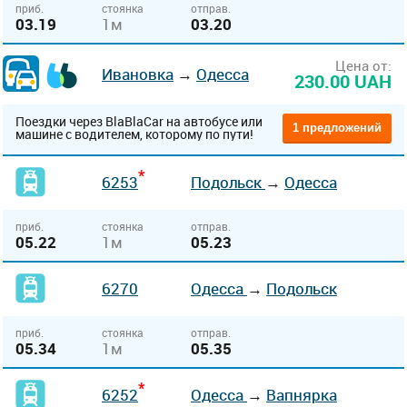
приб.
стоянка
отправ.
03.19
1м
03.20
Цена от:
Ивановка
→
Одесса
230.00 UAH
Поездки через BlaBlaCar на автобусе или
1 предложений
машине с водителем, которому по пути!
*
6253
Подольск
→
Одесса
приб.
стоянка
отправ.
05.22
1м
05.23
6270
Одесса
→
Подольск
приб.
стоянка
отправ.
05.34
1м
05.35
*
6252
Одесса
→
Вапнярка