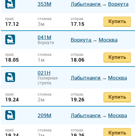
353М
Лабытнанги
→
Воркута
приб.
стоянка
отправ.
Купить
17.12
3м
17.15
041М
Воркута
→
Москва
Воркута
приб.
стоянка
отправ.
Купить
18.05
1м
18.06
021Н
Лабытнанги
→
Москва
Полярная
стрела
приб.
стоянка
отправ.
Купить
19.24
2м
19.26
209М
Лабытнанги
→
Москва
приб.
стоянка
отправ.
Купить
19.24
2м
19.26