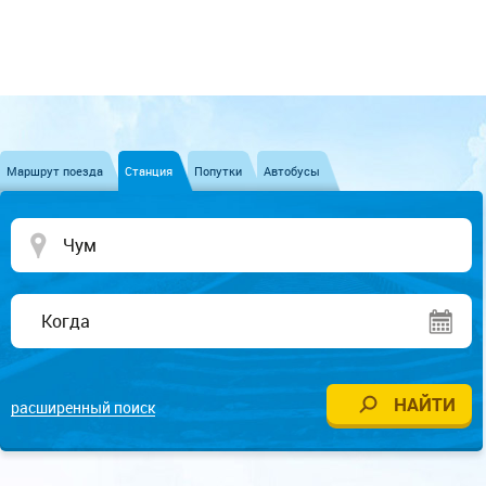
Маршрут поезда
Станция
Попутки
Автобусы
расширенный поиск