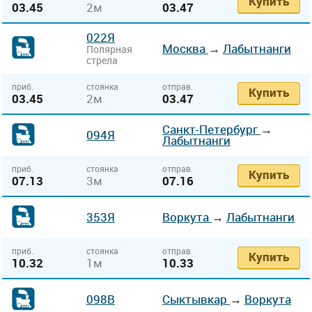
Купить
03.45
2м
03.47
022Я
Москва
→
Лабытнанги
Полярная
стрела
приб.
стоянка
отправ.
Купить
03.45
2м
03.47
Санкт-Петербург
→
094Я
Лабытнанги
приб.
стоянка
отправ.
Купить
07.13
3м
07.16
353Я
Воркута
→
Лабытнанги
приб.
стоянка
отправ.
Купить
10.32
1м
10.33
098В
Сыктывкар
→
Воркута