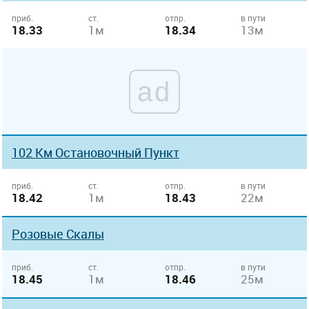
приб.
ст.
отпр.
в пути
18.33
1м
18.34
13м
ad
102 Км Остановочный Пункт
приб.
ст.
отпр.
в пути
18.42
1м
18.43
22м
Розовые Скалы
приб.
ст.
отпр.
в пути
18.45
1м
18.46
25м