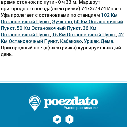
время стоянок по пути - 0 ч 33 м. Маршрут
пригородного поезда(электрички) 7473/7474 Инзер -
Уфа пролегает c остановками по станциям
102 Км
Остановочный Пункт
,
Зуяково
,
60 Км Остановочный
Пункт
,
50 Км Остановочный Пункт
,
36 Км
Остановочный Пункт
,
15 Км Остановочный Пункт
,
42
Км Остановочный Пункт
,
Кабаково
,
Уршак
,
Дема
.
Пригородный поезд(электричка) курсирует каждый
день.