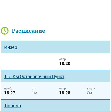
Расписание
Инзер
отпр.
18.20
115 Км Остановочный Пункт
приб.
ст.
отпр.
в пути
18.27
1м
18.28
7м
Тюльма