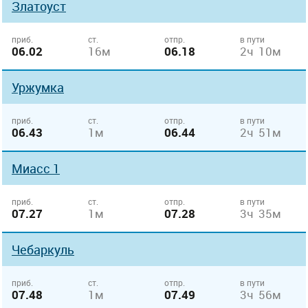
Златоуст
приб.
ст.
отпр.
в пути
06.02
16м
06.18
2ч 10м
Уржумка
приб.
ст.
отпр.
в пути
06.43
1м
06.44
2ч 51м
Миасс 1
приб.
ст.
отпр.
в пути
07.27
1м
07.28
3ч 35м
Чебаркуль
приб.
ст.
отпр.
в пути
07.48
1м
07.49
3ч 56м