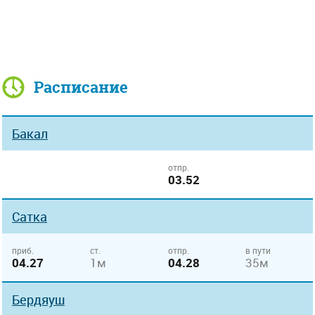
Расписание
Бакал
отпр.
03.52
Сатка
приб.
ст.
отпр.
в пути
04.27
1м
04.28
35м
Бердяуш