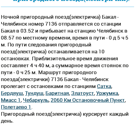
Ночной пригородный поезд(электричка) Бакал -
Челябинск номер 7136 отправляется со станции
Бакал в 03.52 и прибывает на станцию Челябинск в
08.57 по местному времени, время в пути - 0 д 5 ч 5
м. По пути следования пригородный
поезд(электричка) останавливается на 10
остановках. Приблизительное время движения
составляет 4 ч 40 м, а суммарное время стоянок по
пути - 0 ч 25 м. Маршрут пригородного
поезда(электрички) 7136 Бакал - Челябинск
пролегает c остановками по станциям
Сатка
,
Бердяуш
,
Тундуш
,
Баритная
,
Златоуст
,
Уржумка
,
Миасс 1
,
Чебаркуль
,
2060 Км Остановочный Пункт
,
Полетаево 1
.
Пригородный поезд(электричка) курсирует каждый
день.