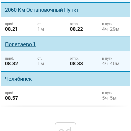
2060 Км Остановочный Пункт
приб.
ст.
отпр.
в пути
08.21
1м
08.22
4ч 29м
Полетаево 1
приб.
ст.
отпр.
в пути
08.32
1м
08.33
4ч 40м
Челябинск
приб.
в пути
08.57
5ч 5м