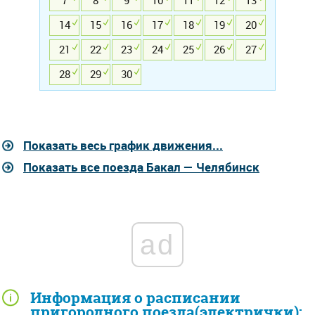
7
8
9
10
11
12
13
14
15
16
17
18
19
20
21
22
23
24
25
26
27
28
29
30
Показать весь график движения...
Показать все поезда Бакал — Челябинск
ad
Информация о расписании
пригородного поезда(электрички):