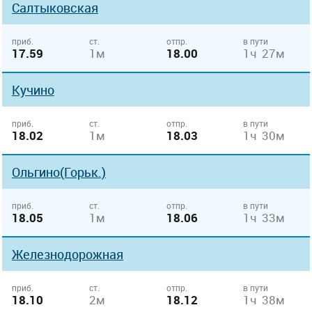
Салтыковская
приб.
ст.
отпр.
в пути
17.59
1м
18.00
1ч 27м
Кучино
приб.
ст.
отпр.
в пути
18.02
1м
18.03
1ч 30м
Ольгино(Горьк.)
приб.
ст.
отпр.
в пути
18.05
1м
18.06
1ч 33м
Железнодорожная
приб.
ст.
отпр.
в пути
18.10
2м
18.12
1ч 38м