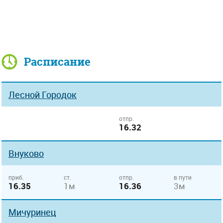
Расписание
Лесной Городок
отпр.
16.32
Внуково
приб.
ст.
отпр.
в пути
16.35
1м
16.36
3м
Мичуринец