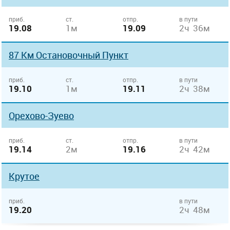
приб.
ст.
отпр.
в пути
19.08
1м
19.09
2ч 36м
87 Км Остановочный Пункт
приб.
ст.
отпр.
в пути
19.10
1м
19.11
2ч 38м
Орехово-Зуево
приб.
ст.
отпр.
в пути
19.14
2м
19.16
2ч 42м
Крутое
приб.
в пути
19.20
2ч 48м