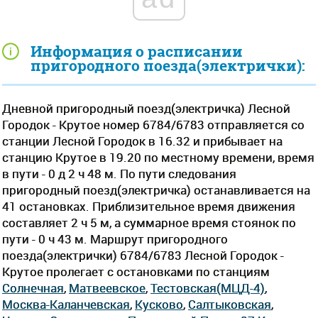
Информация о расписании
пригородного поезда(электрички):
Дневной пригородный поезд(электричка) Лесной
Городок - Крутое номер 6784/6783 отправляется со
станции Лесной Городок в 16.32 и прибывает на
станцию Крутое в 19.20 по местному времени, время
в пути - 0 д 2 ч 48 м. По пути следования
пригородный поезд(электричка) останавливается на
41 остановках. Приблизительное время движения
составляет 2 ч 5 м, а суммарное время стоянок по
пути - 0 ч 43 м. Маршрут пригородного
поезда(электрички) 6784/6783 Лесной Городок -
Крутое пролегает c остановками по станциям
Солнечная
,
Матвеевское
,
Тестовская(МЦД-4)
,
Москва-Каланчевская
,
Кусково
,
Салтыковская
,