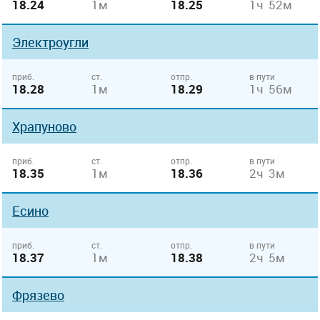
18.24
1м
18.25
1ч 52м
Электроугли
приб.
ст.
отпр.
в пути
18.28
1м
18.29
1ч 56м
Храпуново
приб.
ст.
отпр.
в пути
18.35
1м
18.36
2ч 3м
Есино
приб.
ст.
отпр.
в пути
18.37
1м
18.38
2ч 5м
Фрязево