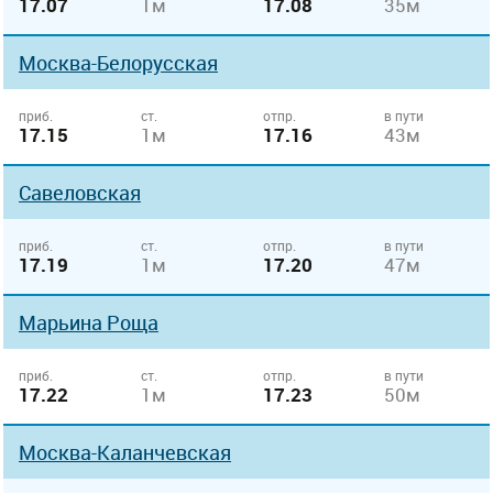
17.07
1м
17.08
35м
Москва-Белорусская
приб.
ст.
отпр.
в пути
17.15
1м
17.16
43м
Савеловская
приб.
ст.
отпр.
в пути
17.19
1м
17.20
47м
Марьина Роща
приб.
ст.
отпр.
в пути
17.22
1м
17.23
50м
Москва-Каланчевская