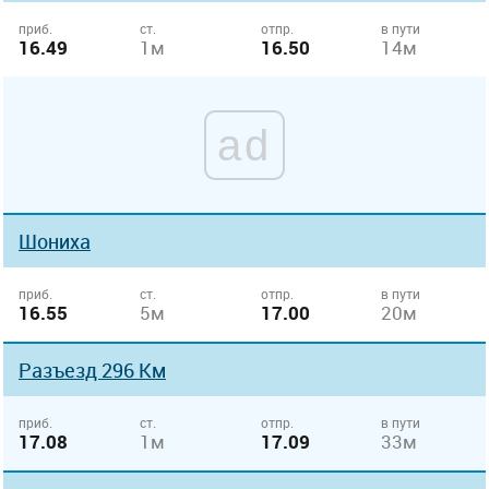
приб.
ст.
отпр.
в пути
16.49
1м
16.50
14м
ad
Шониха
приб.
ст.
отпр.
в пути
16.55
5м
17.00
20м
Разъезд 296 Км
приб.
ст.
отпр.
в пути
17.08
1м
17.09
33м