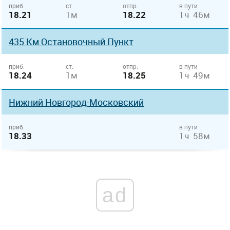
приб.
ст.
отпр.
в пути
18.21
1м
18.22
1ч 46м
435 Км Остановочный Пункт
приб.
ст.
отпр.
в пути
18.24
1м
18.25
1ч 49м
Нижний Новгород-Московский
приб.
в пути
18.33
1ч 58м
ad