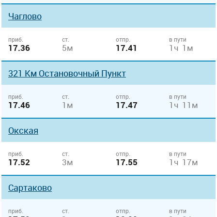
Чаглово
приб.
ст.
отпр.
в пути
17.36
5м
17.41
1ч 1м
321 Км Остановочный Пункт
приб.
ст.
отпр.
в пути
17.46
1м
17.47
1ч 11м
Окская
приб.
ст.
отпр.
в пути
17.52
3м
17.55
1ч 17м
Сартаково
приб.
ст.
отпр.
в пути