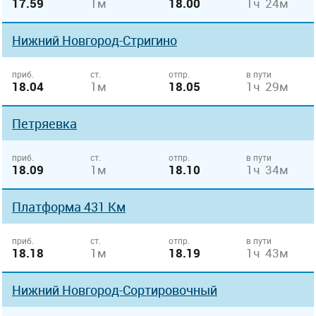
17.59
1м
18.00
1ч 24м
Нижний Новгород-Стригино
приб.
ст.
отпр.
в пути
18.04
1м
18.05
1ч 29м
Петряевка
приб.
ст.
отпр.
в пути
18.09
1м
18.10
1ч 34м
Платформа 431 Км
приб.
ст.
отпр.
в пути
18.18
1м
18.19
1ч 43м
Нижний Новгород-Сортировочный