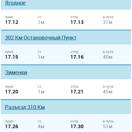
Ягодное
приб.
ст.
отпр.
в пути
17.12
1м
17.13
37м
302 Км Остановочный Пункт
приб.
ст.
отпр.
в пути
17.15
1м
17.16
40м
Зименки
приб.
ст.
отпр.
в пути
17.20
1м
17.21
45м
Разъезд 310 Км
приб.
ст.
отпр.
в пути
17.26
4м
17.30
51м