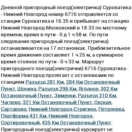
Дневной пригородный поезд(электричка) Суроватиха
- Нижний Новгород номер 6716 отправляется со
станции Суроватиха в 16.35 и прибывает на станцию
Нижний Новгород-Московский в 18.33 по местному
времени, время в пути - 0 д 1 ч 58 м. По пути
следования пригородный поезд(электричка)
останавливается на 17 остановках. Приблизительное
время движения составляет 1 ч 25 м, а суммарное
время стоянок по пути - 0 ч 33 м. Маршрут
пригородного поезда(электрички) 6716 Суроватиха -
Нижний Новгород пролегает c остановками по
станциям
Разъезд 281 Км
,
284 Км Остановочный
Пункт
,
Шониха
,
Разъезд 296 Км
,
Ягодное
,
302 Км
Остановочный Пункт
,
Зименки
,
Разъезд 310 Км
,
Чаглово
,
321 Км Остановочный Пункт
,
Окская
,
Сартаково
,
Нижний Новгород-Стригино
,
Петряевка
,
Платформа 431 Км
,
Нижний Новгород-
Сортировочный
,
435 Км Остановочный Пункт
.
Пригородный поезд(электричка) курсирует не