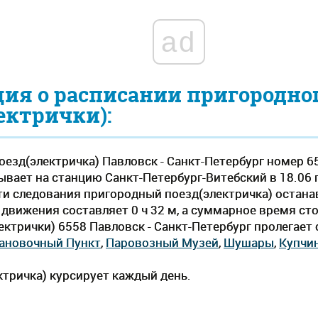
ad
ия о расписании пригородно
ектрички):
езд(электричка) Павловск - Санкт-Петербург номер 6
бывает на станцию Санкт-Петербург-Витебский в 18.06
 пути следования пригородный поезд(электричка) остана
вижения составляет 0 ч 32 м, а суммарное время стоя
ектрички) 6558 Павловск - Санкт-Петербург пролегает
тановочный Пункт
,
Паровозный Музей
,
Шушары
,
Купчи
тричка) курсирует каждый день.