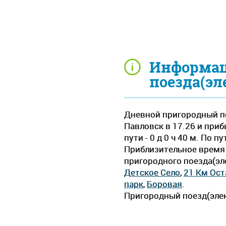
Информац
поезда(эл
Дневной пригородный по
Павловск в 17.26 и при
пути - 0 д 0 ч 40 м. По
Приблизительное время д
пригородного поезда(эл
Детское Село
,
21 Км Ос
парк
,
Боровая
.
Пригородный поезд(элек