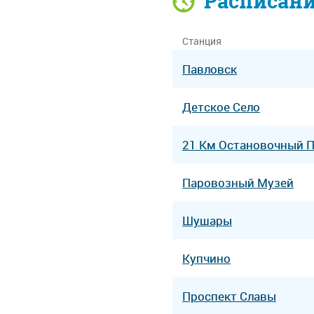
Расписан
Станция
Павловск
Детское Село
21 Км Остановочный 
Паровозный Музей
Шушары
Купчино
Проспект Славы