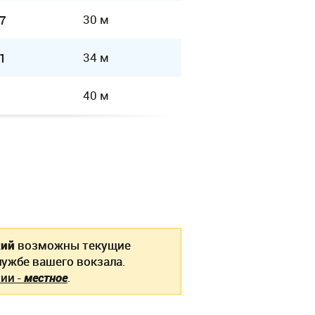
30 м
7
34 м
1
40 м
кий
возможны текущие
ужбе вашего вокзала.
ии -
местное
.