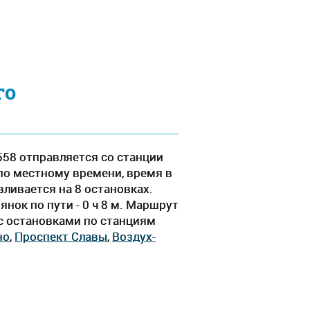
го
558 отправляется со станции
 по местному времени, время в
вливается на 8 остановках.
нок по пути - 0 ч 8 м. Маршрут
 c остановками по станциям
но
,
Проспект Славы
,
Воздух-