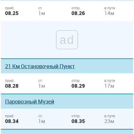
приб.
ст.
отпр.
в пути
08.25
1м
08.26
14м
ad
21 Км Остановочный Пункт
приб.
ст.
отпр.
в пути
08.28
1м
08.29
17м
Паровозный Музей
приб.
ст.
отпр.
в пути
08.34
1м
08.35
23м