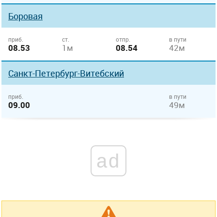
Боровая
приб.
ст.
отпр.
в пути
08.53
1м
08.54
42м
Санкт-Петербург-Витебский
приб.
в пути
09.00
49м
ad