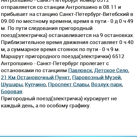
отправляется со станции Антропшино в 08.11 и
прибывает на станцию Санкт-Петербург-Витебский в
09.00 по местному времени, время в пути - 0 д 0 ч 49
м. По пути следования пригородный
поезд(электричка) останавливается на 9 остановках.
Приблизительное время движения составляет 0 ч 40
м, а суммарное время стоянок по пути - 0 ч 9 м.
Маршрут пригородного поезда(электрички) 6512
Антропшино - Санкт-Петербург пролегает c
остановками по станциям
Павловск
,
Детское Село
,
21 Км Остановочный Пункт
,
Паровозный Музей
,
Шушары
,
Купчино
,
Проспект Славы
,
Воздух-парк
,
Боровая
.
Пригородный поезд(электричка) курсирует не
каждый день, а по особому графику.