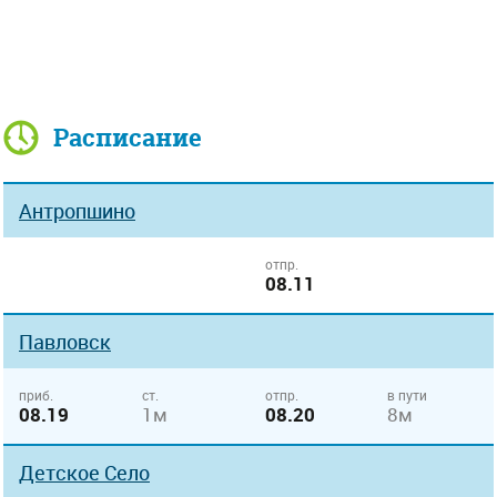
Расписание
Антропшино
отпр.
08.11
Павловск
приб.
ст.
отпр.
в пути
08.19
1м
08.20
8м
Детское Село