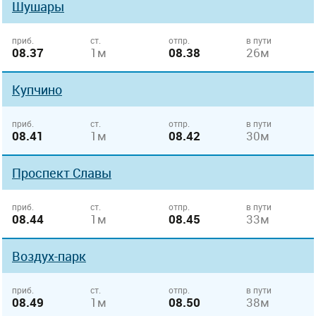
Шушары
приб.
ст.
отпр.
в пути
08.37
1м
08.38
26м
Купчино
приб.
ст.
отпр.
в пути
08.41
1м
08.42
30м
Проспект Славы
приб.
ст.
отпр.
в пути
08.44
1м
08.45
33м
Воздух-парк
приб.
ст.
отпр.
в пути
08.49
1м
08.50
38м