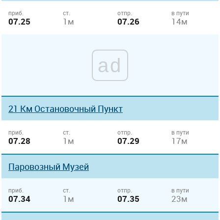
приб.
ст.
отпр.
в пути
07.25
1м
07.26
14м
ad
21 Км Остановочный Пункт
приб.
ст.
отпр.
в пути
07.28
1м
07.29
17м
Паровозный Музей
приб.
ст.
отпр.
в пути
07.34
1м
07.35
23м