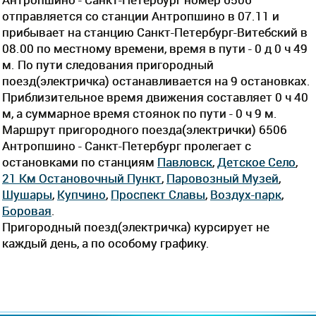
отправляется со станции Антропшино в 07.11 и
прибывает на станцию Санкт-Петербург-Витебский в
08.00 по местному времени, время в пути - 0 д 0 ч 49
м. По пути следования пригородный
поезд(электричка) останавливается на 9 остановках.
Приблизительное время движения составляет 0 ч 40
м, а суммарное время стоянок по пути - 0 ч 9 м.
Маршрут пригородного поезда(электрички) 6506
Антропшино - Санкт-Петербург пролегает c
остановками по станциям
Павловск
,
Детское Село
,
21 Км Остановочный Пункт
,
Паровозный Музей
,
Шушары
,
Купчино
,
Проспект Славы
,
Воздух-парк
,
Боровая
.
Пригородный поезд(электричка) курсирует не
каждый день, а по особому графику.