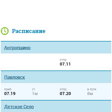
Расписание
Антропшино
отпр.
07.11
Павловск
приб.
ст.
отпр.
в пути
07.19
1м
07.20
8м
Детское Село