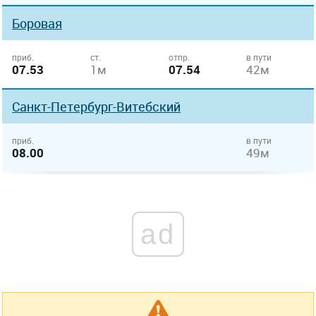
Боровая
приб.
ст.
отпр.
в пути
07.53
1м
07.54
42м
Санкт-Петербург-Витебский
приб.
в пути
08.00
49м
ad