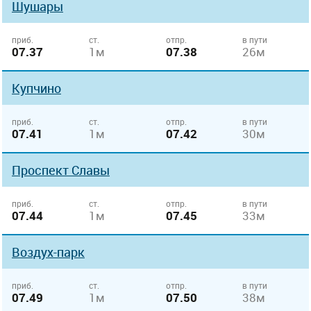
Шушары
приб.
ст.
отпр.
в пути
07.37
1м
07.38
26м
Купчино
приб.
ст.
отпр.
в пути
07.41
1м
07.42
30м
Проспект Славы
приб.
ст.
отпр.
в пути
07.44
1м
07.45
33м
Воздух-парк
приб.
ст.
отпр.
в пути
07.49
1м
07.50
38м