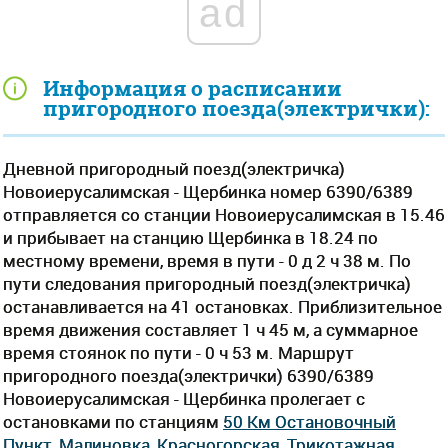
ad
Информация о расписании
пригородного поезда(электрички):
Дневной пригородный поезд(электричка)
Новоиерусалимская - Щербинка номер 6390/6389
отправляется со станции Новоиерусалимская в 15.46
и прибывает на станцию Щербинка в 18.24 по
местному времени, время в пути - 0 д 2 ч 38 м. По
пути следования пригородный поезд(электричка)
останавливается на 41 остановках. Приблизительное
время движения составляет 1 ч 45 м, а суммарное
время стоянок по пути - 0 ч 53 м. Маршрут
пригородного поезда(электрички) 6390/6389
Новоиерусалимская - Щербинка пролегает c
остановками по станциям
50 Км Остановочный
Пункт
,
Малиновка
,
Красногорская
,
Трикотажная
,