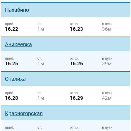
Нахабино
приб.
ст.
отпр.
в пути
16.22
1м
16.23
36м
Аникеевка
приб.
ст.
отпр.
в пути
16.25
1м
16.26
39м
Опалиха
приб.
ст.
отпр.
в пути
16.28
1м
16.29
42м
Красногорская
приб.
ст.
отпр.
в пути