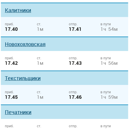
Калитники
приб.
ст.
отпр.
в пути
17.40
1м
17.41
1ч 54м
Новохохловская
приб.
ст.
отпр.
в пути
17.42
1м
17.43
1ч 56м
Текстильщики
приб.
ст.
отпр.
в пути
17.45
1м
17.46
1ч 59м
Печатники
приб.
ст.
отпр.
в пути