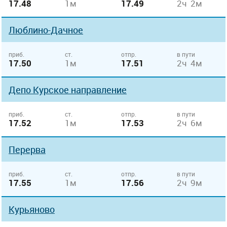
17.48
1м
17.49
2ч 2м
Люблино-Дачное
приб.
ст.
отпр.
в пути
17.50
1м
17.51
2ч 4м
Депо Курcкое направление
приб.
ст.
отпр.
в пути
17.52
1м
17.53
2ч 6м
Перерва
приб.
ст.
отпр.
в пути
17.55
1м
17.56
2ч 9м
Курьяново