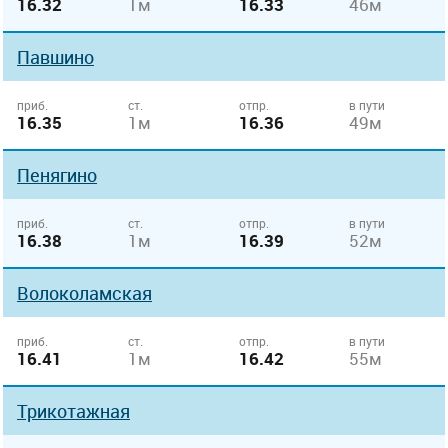
16.32
1м
16.33
46м
Павшино
приб.
ст.
отпр.
в пути
16.35
1м
16.36
49м
Пенягино
приб.
ст.
отпр.
в пути
16.38
1м
16.39
52м
Волоколамская
приб.
ст.
отпр.
в пути
16.41
1м
16.42
55м
Трикотажная