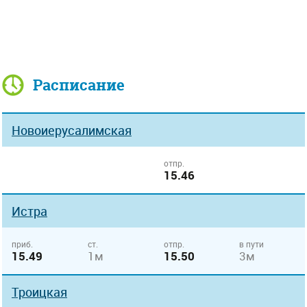
Расписание
Новоиерусалимская
отпр.
15.46
Истра
приб.
ст.
отпр.
в пути
15.49
1м
15.50
3м
Троицкая