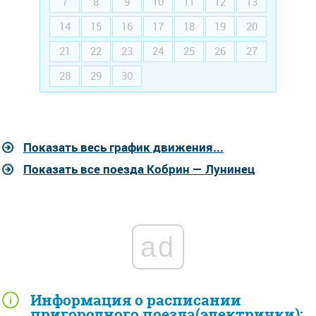
7
8
9
10
11
12
13
14
15
16
17
18
19
20
21
22
23
24
25
26
27
28
29
30
Показать весь график движения...
Показать все поезда Кобрин — Лунинец
ad
Информация о расписании
пригородного поезда(электрички):