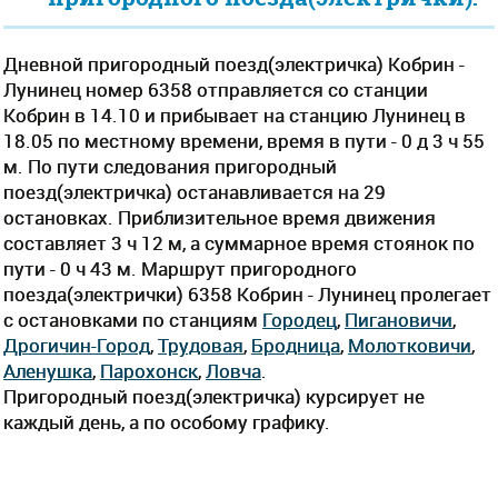
Дневной пригородный поезд(электричка) Кобрин -
Лунинец номер 6358 отправляется со станции
Кобрин в 14.10 и прибывает на станцию Лунинец в
18.05 по местному времени, время в пути - 0 д 3 ч 55
м. По пути следования пригородный
поезд(электричка) останавливается на 29
остановках. Приблизительное время движения
составляет 3 ч 12 м, а суммарное время стоянок по
пути - 0 ч 43 м. Маршрут пригородного
поезда(электрички) 6358 Кобрин - Лунинец пролегает
c остановками по станциям
Городец
,
Пигановичи
,
Дрогичин-Город
,
Трудовая
,
Бродница
,
Молотковичи
,
Аленушка
,
Парохонск
,
Ловча
.
Пригородный поезд(электричка) курсирует не
каждый день, а по особому графику.