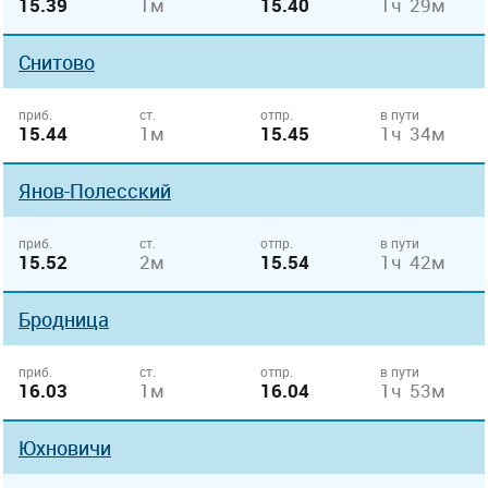
15.39
1м
15.40
1ч 29м
Снитово
приб.
ст.
отпр.
в пути
15.44
1м
15.45
1ч 34м
Янов-Полесский
приб.
ст.
отпр.
в пути
15.52
2м
15.54
1ч 42м
Бродница
приб.
ст.
отпр.
в пути
16.03
1м
16.04
1ч 53м
Юхновичи