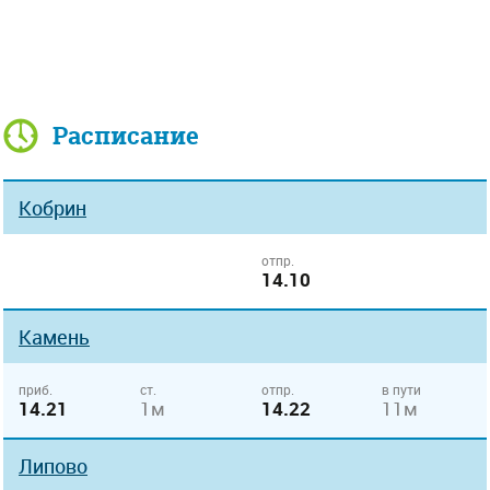
Расписание
Кобрин
отпр.
14.10
Камень
приб.
ст.
отпр.
в пути
14.21
1м
14.22
11м
Липово