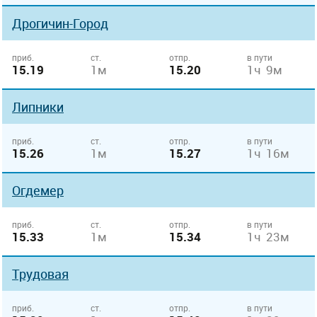
Дрогичин-Город
приб.
ст.
отпр.
в пути
15.19
1м
15.20
1ч 9м
Липники
приб.
ст.
отпр.
в пути
15.26
1м
15.27
1ч 16м
Огдемер
приб.
ст.
отпр.
в пути
15.33
1м
15.34
1ч 23м
Трудовая
приб.
ст.
отпр.
в пути