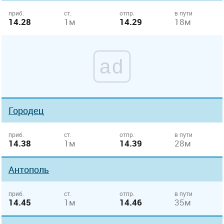
приб.
ст.
отпр.
в пути
14.28
1м
14.29
18м
ad
Городец
приб.
ст.
отпр.
в пути
14.38
1м
14.39
28м
Антополь
приб.
ст.
отпр.
в пути
14.45
1м
14.46
35м