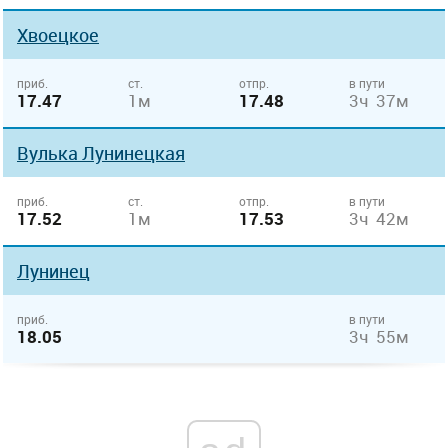
Хвоецкое
приб.
ст.
отпр.
в пути
17.47
1м
17.48
3ч 37м
Вулька Лунинецкая
приб.
ст.
отпр.
в пути
17.52
1м
17.53
3ч 42м
Лунинец
приб.
в пути
18.05
3ч 55м