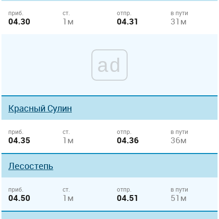
приб.
ст.
отпр.
в пути
04.30
1м
04.31
31м
ad
Красный Сулин
приб.
ст.
отпр.
в пути
04.35
1м
04.36
36м
Лесостепь
приб.
ст.
отпр.
в пути
04.50
1м
04.51
51м