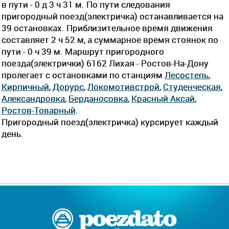
в пути - 0 д 3 ч 31 м. По пути следования
пригородный поезд(электричка) останавливается на
39 остановках. Приблизительное время движения
составляет 2 ч 52 м, а суммарное время стоянок по
пути - 0 ч 39 м. Маршрут пригородного
поезда(электрички) 6162 Лихая - Ростов-На-Дону
пролегает c остановками по станциям
Лесостепь
,
Кирпичный
,
Дорурс
,
Локомотивстрой
,
Студенческая
,
Александровка
,
Берданосовка
,
Красный Аксай
,
Ростов-Товарный
.
Пригородный поезд(электричка) курсирует каждый
день.