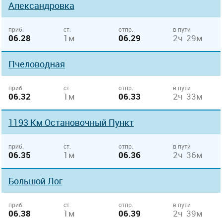
Александровка
приб.
ст.
отпр.
в пути
06.28
1м
06.29
2ч 29м
Пчеловодная
приб.
ст.
отпр.
в пути
06.32
1м
06.33
2ч 33м
1193 Км Остановочный Пункт
приб.
ст.
отпр.
в пути
06.35
1м
06.36
2ч 36м
Большой Лог
приб.
ст.
отпр.
в пути
06.38
1м
06.39
2ч 39м