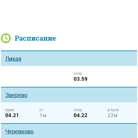
Расписание
Лихая
отпр.
03.59
Зверево
приб.
ст.
отпр.
в пути
04.21
1м
04.22
22м
Черевково