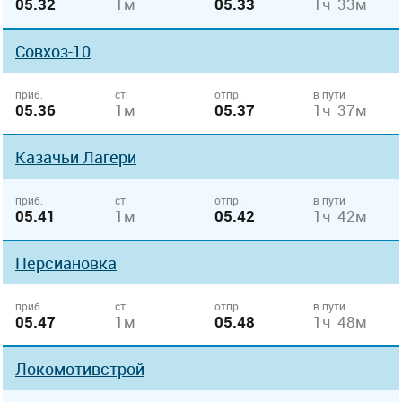
05.32
1м
05.33
1ч 33м
Совхоз-10
приб.
ст.
отпр.
в пути
05.36
1м
05.37
1ч 37м
Казачьи Лагери
приб.
ст.
отпр.
в пути
05.41
1м
05.42
1ч 42м
Персиановка
приб.
ст.
отпр.
в пути
05.47
1м
05.48
1ч 48м
Локомотивстрой