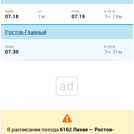
приб.
ст.
отпр.
в пути
07.18
1м
07.19
3ч 19м
Ростов-Главный
приб.
в пути
07.30
3ч 31м
ad
В расписании поезда
6162 Лихая — Ростов-