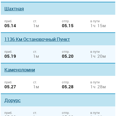
Шахтная
приб.
ст.
отпр.
в пути
05.14
1м
05.15
1ч 15м
1136 Км Остановочный Пункт
приб.
ст.
отпр.
в пути
05.19
1м
05.20
1ч 20м
Каменоломни
приб.
ст.
отпр.
в пути
05.27
1м
05.28
1ч 28м
Дорурс
приб.
ст.
отпр.
в пути