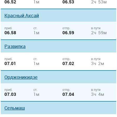
06.52
1м
06.53
2ч 53м
Красный Аксай
приб.
ст.
отпр.
в пути
06.58
1м
06.59
2ч 59м
Развилка
приб.
ст.
отпр.
в пути
07.01
1м
07.02
3ч 2м
Орджоникидзе
приб.
ст.
отпр.
в пути
07.03
1м
07.04
3ч 4м
Сельмаш