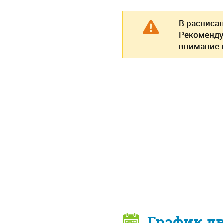
В расписа
Рекоменду
внимание н
График д