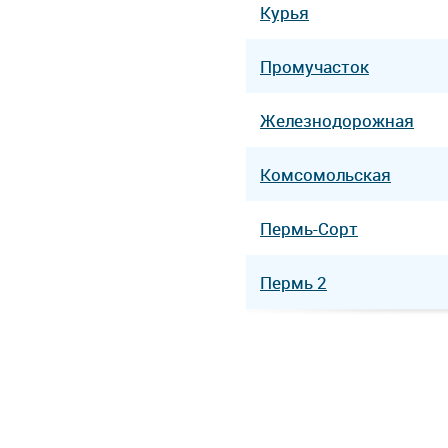
Курья
Промучасток
Железнодорожная
Комсомольская
Пермь-Сорт
Пермь 2