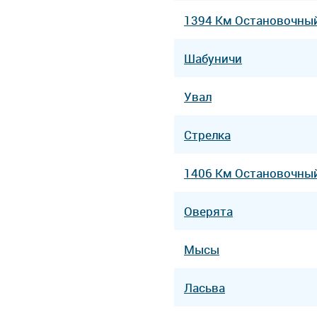
1394 Км Остановочны
Шабуничи
Увал
Стрелка
1406 Км Остановочны
Оверята
Мысы
Ласьва