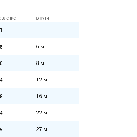
авление
В пути
1
6 м
8
8 м
0
12 м
4
16 м
8
22 м
4
27 м
9