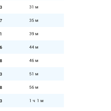
31 м
3
35 м
7
39 м
1
44 м
6
46 м
8
51 м
3
56 м
8
1 ч 1 м
3