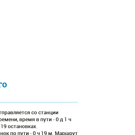
го
тправляется со станции
мени, время в пути - 0 д 1 ч
 19 остановках.
ок по пути - 0 ч 19 м. Маршрут