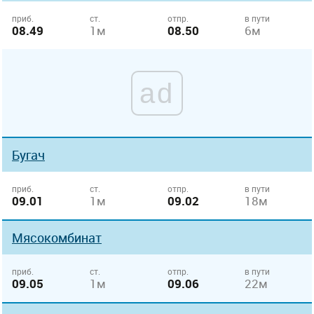
приб.
ст.
отпр.
в пути
08.49
1м
08.50
6м
ad
Бугач
приб.
ст.
отпр.
в пути
09.01
1м
09.02
18м
Мясокомбинат
приб.
ст.
отпр.
в пути
09.05
1м
09.06
22м