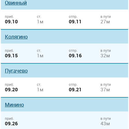
Овинный
приб.
ст.
отпр.
в пути
09.10
1м
09.11
27м
Колягино
приб.
ст.
отпр.
в пути
09.15
1м
09.16
32м
Пугачево
приб.
ст.
отпр.
в пути
09.20
1м
09.21
37м
Минино
приб.
в пути
09.26
43м