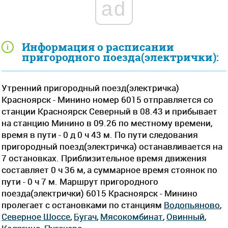
ad
Информация о расписании
пригородного поезда(электрички):
Утренний пригородный поезд(электричка)
Красноярск - Минино номер 6015 отправляется со
станции Красноярск Северный в 08.43 и прибывает
на станцию Минино в 09.26 по местному времени,
время в пути - 0 д 0 ч 43 м. По пути следования
пригородный поезд(электричка) останавливается на
7 остановках. Приблизительное время движения
составляет 0 ч 36 м, а суммарное время стоянок по
пути - 0 ч 7 м. Маршрут пригородного
поезда(электрички) 6015 Красноярск - Минино
пролегает c остановками по станциям
Водопьяново
,
Северное Шоссе
,
Бугач
,
Мясокомбинат
,
Овинный
,