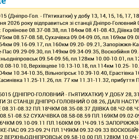
ие
5 (Днiпро-Гол. - П’ятихатки) у добу 13, 14, 15, 16, 17, 18,
пня 2026 року вiдправиться зі станції Днiпро-Головний 
 Горяїнове 08.37-08.38, пл.184км 08.41-08.43, Дiївка 08
175км 08.57-08.58, Сухачiвка 09.04-09.05, пл.169км 09.0
164км 09.16-09.17, пл.160км 09.20- 09.21, Запорiжжя-Ка
-Пас 09.29-09.30, пл.149км 09.34-09.35, Воскобiйня 09.
хньоднiпровськ 09.54-09.56, пл.128км 10.00-10.01, пл.1
0.08-10.10, Верхiвцеве 10.13-10.18, пл.114км 10.25- 10.
04км 10.34-10.35, Вiльногiрськ 10.39-10.40, Ерастiвка 1
Касинiвка 11.25-11.26, пл. 77 км 11.31-11.32, прибуття 
6015 (ДНIПРО-ГОЛОВНИЙ - П«ЯТИХАТКИ) У ДОБУ 28, 3
И ЗI СТАНЦII ДНIПРО-ГОЛОВНИЙ О 08.26, ДАЛI НА
 08.31-08.32 ПЛ.18ЧКМ 08.35-08.37 ДIIВКА 08.Ч2-08.
08.51-08.52 СУХАЧIВКА 08.58-08.59 ПЛ.169КМ 09.02-0
16ЧКМ 09.10-09.11 ПЛ.160КМ 09.1Ч-09.15 ЗАПОРIЖЖЯ
Е-ПАС 09.23-09.2Ч ПЛ.1Ч9КМ 09.32-09.33 ВОСКОБIЙ
.52 ВЕРХНЬОДНIПРОВСЬК 09.58-10.00 ПЛ.128КМ 10.0Ч-