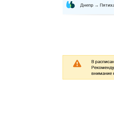
Днепр
→
Пятих
В расписа
Рекоменду
внимание н