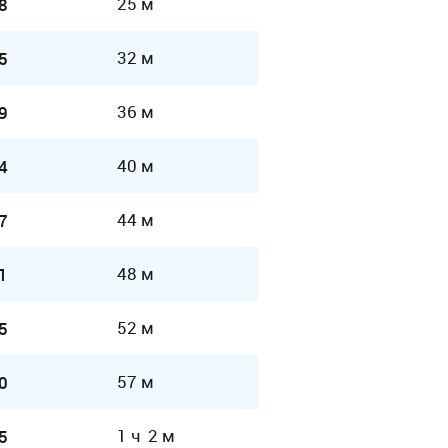
25 м
8
32 м
5
36 м
9
40 м
4
44 м
7
48 м
1
52 м
5
57 м
0
1 ч 2 м
5