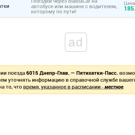
Поездки через BlaBlaCar
на
Цена
атки
автобусе или машине с водителем,
185
которому по пути!
ad
нии поезда
6015 Днепр-Глав. — Пятихатки-Пасс.
возмо
ем уточнять информацию в справочной службе вашег
а то, что
время, указанное в расписании -
местное
.