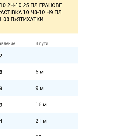
 10.2Ч-10.25 ПЛ.ГРАНОВЕ
РАСТIВКА 10.Ч8-10.Ч9 ПЛ.
11.08 П»ЯТИХАТКИ
авление
В пути
2
5 м
8
9 м
3
16 м
9
21 м
4