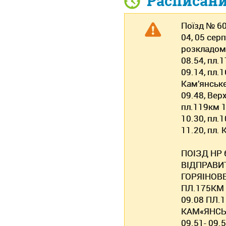
Расписан
Поїзд № 601
04, 05 сер
розкладом:
08.54, пл.
09.14, пл.
Кам’янське
09.48, Вер
пл.119км 1
10.30, пл.1
11.20, пл. 
ПОIЗД НР 
ВIДПРАВИТ
ГОРЯIНОВЕ
ПЛ.175КМ 
09.08 ПЛ.
КАМ«ЯНСЬК
09.51- 09