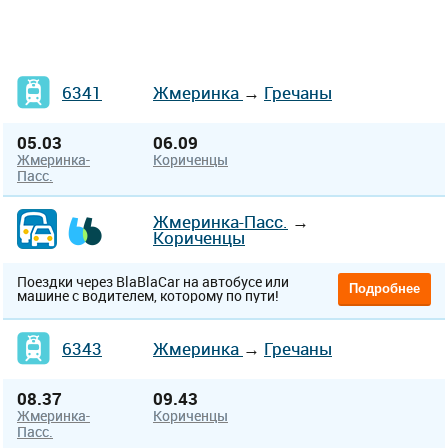
6341
Жмеринка
→
Гречаны
05.03
06.09
Жмеринка-
Кориченцы
Пасс.
Жмеринка-Пасс.
→
Кориченцы
Поездки через BlaBlaCar на автобусе или
Подробнее
машине с водителем, которому по пути!
6343
Жмеринка
→
Гречаны
08.37
09.43
Жмеринка-
Кориченцы
Пасс.