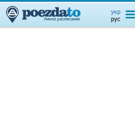
укр
рус