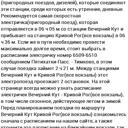
(пригородных поездов, дизелей), которые соединяют
эти станции, среди которых есть утренние, дневные.
Рекомендуется самая скоростная
электричка(пригородный поезд), которая
отправляется в 06 ч 05 м со станции Вечерний Кут и
прибывает на станцию Кривой Рог(все вокзалы) в 06
ч 36 м. Если же в пути необходимо провести
максимально долгое время, стоит выбрать в
расписании электричку номер 6509-6510
сообщением Пятихатки-Пасс. - Тимково, в этом
случае поездка займет 2 ч 21 м. Между станциями
Вечерний Кут и Кривой Рог(все вокзалы) этот
электропоезд проезжает 2 остановок. На этой
странице всегда можно узнать расписание
электричек Вечерний Кут - Кривой Рог(все вокзалы),
в том числе сезонное, действующее летом и зимой.
Перед планированием поездки по маршруту
Вечерний Кут Кривой Рог(все вокзалы) ознакомьтесь
сначала с расписанием на нашем сайте, а также
уточните это расписание на ближайшем вокзале, так