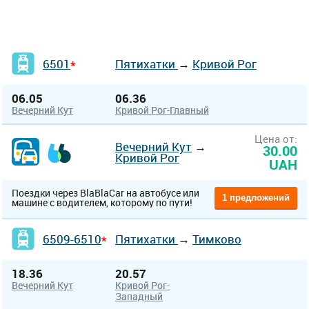
6501
Пятихатки
→
Кривой Рог
*
06.05
06.36
Вечерний Кут
Кривой Рог-Главный
Цена от:
Вечерний Кут
→
30.00
Кривой Рог
UAH
Поездки через BlaBlaCar на автобусе или
1 предложений
машине с водителем, которому по пути!
6509-6510
Пятихатки
→
Тимково
*
18.36
20.57
Вечерний Кут
Кривой Рог-
Западный