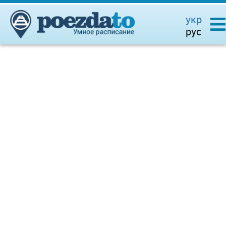
укр
рус