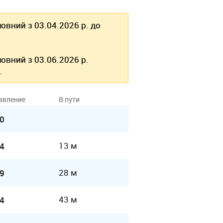
овний з 03.04.2026 р. до
овний з 03.06.2026 р.
.
авление
В пути
0
13 м
4
28 м
9
43 м
4