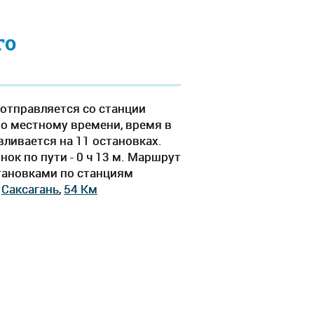
го
 отправляется со станции
по местному времени, время в
авливается на 11 остановках.
ок по пути - 0 ч 13 м. Маршрут
становками по станциям
,
Саксагань
,
54 Км