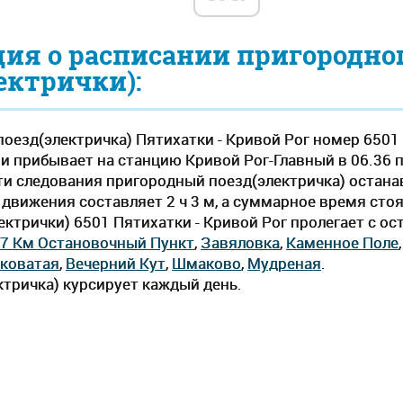
ия о расписании пригородно
ектрички):
оезд(электричка) Пятихатки - Кривой Рог номер 6501
 и прибывает на станцию Кривой Рог-Главный в 06.36 
 пути следования пригородный поезд(электричка) остан
вижения составляет 2 ч 3 м, а суммарное время стоян
ектрички) 6501 Пятихатки - Кривой Рог пролегает c о
7 Км Остановочный Пункт
,
Завяловка
,
Каменное Поле
коватая
,
Вечерний Кут
,
Шмаково
,
Мудреная
.
тричка) курсирует каждый день.