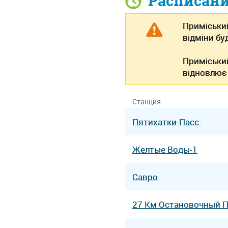
Расписан
Приміський
відміни бу
Приміський
відновлює 
Станция
Пятихатки-Пасс.
Желтые Воды-1
Савро
27 Км Остановочный 