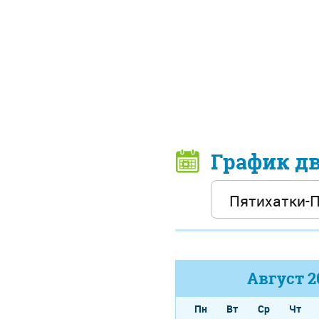
График д
Август
2
Пн
Вт
Ср
Чт