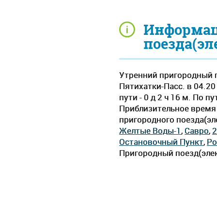
Информац
поезда(эл
Утренний пригородный п
Пятихатки-Пасс. в 04.20
пути - 0 д 2 ч 16 м. По
Приблизительное время д
пригородного поезда(эл
Желтые Воды-1
,
Савро
,
2
Остановочный Пункт
,
Ро
Пригородный поезд(элек