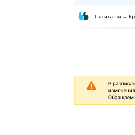
Пятихатки
→
Кр
В расписа
изменения
Обращаем 