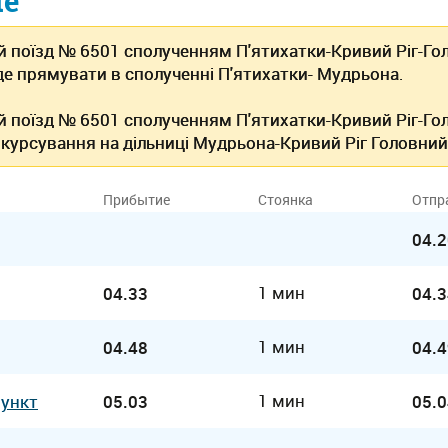
ие
 поїзд № 6501 сполученням П'ятихатки-Кривий Ріг-Гол
де прямувати в сполученні П'ятихатки- Мудрьона.
 поїзд № 6501 сполученням П'ятихатки-Кривий Ріг-Гол
курсування на дільниці Мудрьона-Кривий Ріг Головний
Прибытие
Стоянка
Отпр
04.2
1 мин
04.33
04.3
1 мин
04.48
04.4
1 мин
Пункт
05.03
05.0