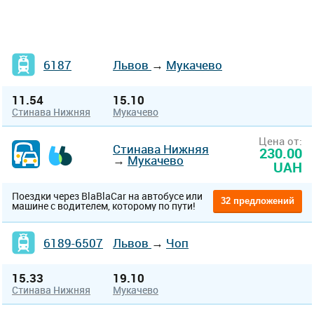
6187
Львов
→
Мукачево
11.54
15.10
Стинава Нижняя
Мукачево
Цена от:
Стинава Нижняя
230.00
→
Мукачево
UAH
Поездки через BlaBlaCar на автобусе или
32 предложений
машине с водителем, которому по пути!
6189-6507
Львов
→
Чоп
15.33
19.10
Стинава Нижняя
Мукачево