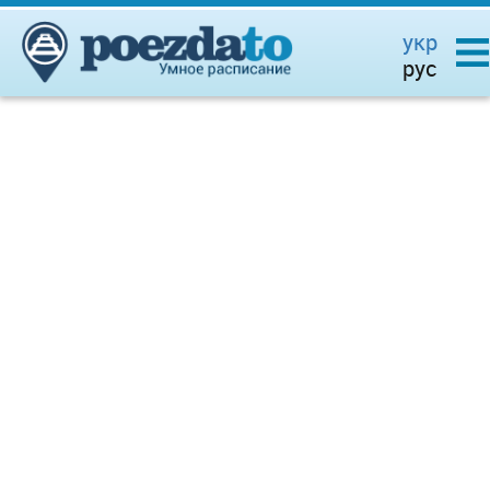
укр
рус