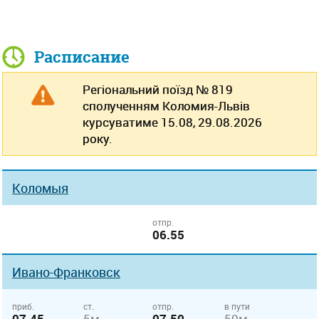
Расписание
Регіональний поїзд № 819
сполученням Коломия-Львів
курсуватиме 15.08, 29.08.2026
року.
Коломыя
отпр.
06.55
Ивано-Франковск
приб.
ст.
отпр.
в пути
07.45
5м
07.50
50м