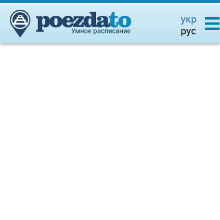
укр
рус