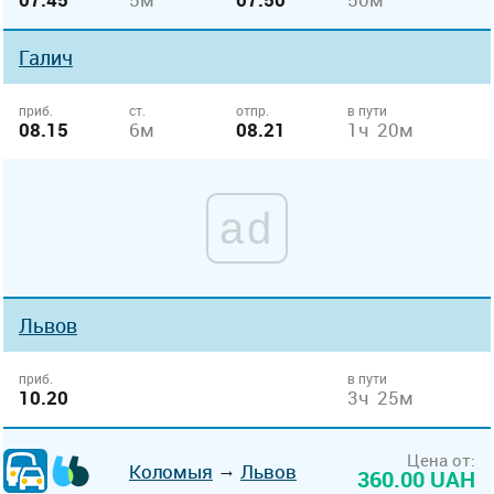
Галич
приб.
ст.
отпр.
в пути
08.15
6м
08.21
1ч 20м
ad
Львов
приб.
в пути
10.20
3ч 25м
Цена от:
→
Коломыя
Львов
360.00 UAH