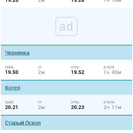
ad
Чернянка
приб.
ст.
отпр.
в пути
19.50
2м
19.52
1ч 40м
Котел
приб.
ст.
отпр.
в пути
20.21
2м
20.23
2ч 11м
Старый Оскол