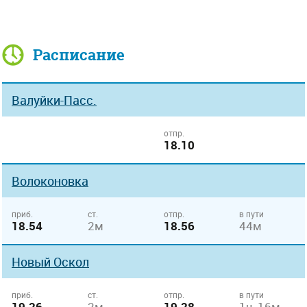
Расписание
Валуйки-Пасс.
отпр.
18.10
Волоконовка
приб.
ст.
отпр.
в пути
18.54
2м
18.56
44м
Новый Оскол
приб.
ст.
отпр.
в пути
19.26
2м
19.28
1ч 16м