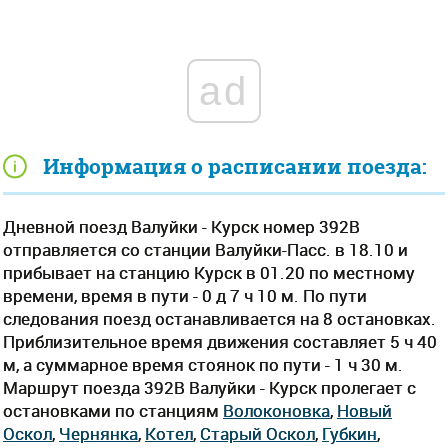
ad
Информация о расписании поезда:
Дневной поезд Валуйки - Курск номер 392В
отправляется со станции Валуйки-Пасс. в 18.10 и
прибывает на станцию Курск в 01.20 по местному
времени, время в пути - 0 д 7 ч 10 м. По пути
следования поезд останавливается на 8 остановках.
Приблизительное время движения составляет 5 ч 40
м, а суммарное время стоянок по пути - 1 ч 30 м.
Маршрут поезда 392В Валуйки - Курск пролегает c
остановками по станциям
Волоконовка
,
Новый
Оскол
,
Чернянка
,
Котел
,
Старый Оскол
,
Губкин
,