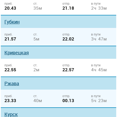
приб.
ст.
отпр.
в пути
20.43
35м
21.18
2ч 33м
Губкин
приб.
ст.
отпр.
в пути
21.57
5м
22.02
3ч 47м
Кривецкая
приб.
ст.
отпр.
в пути
22.55
2м
22.57
4ч 45м
Ржава
приб.
ст.
отпр.
в пути
23.33
40м
00.13
5ч 23м
Курск