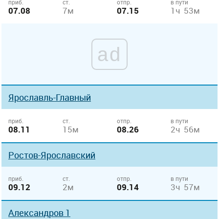
приб.
ст.
отпр.
в пути
07.08
7м
07.15
1ч 53м
ad
Ярославль-Главный
приб.
ст.
отпр.
в пути
08.11
15м
08.26
2ч 56м
Ростов-Ярославский
приб.
ст.
отпр.
в пути
09.12
2м
09.14
3ч 57м
Александров 1