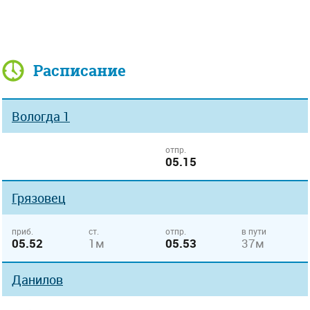
Расписание
Вологда 1
отпр.
05.15
Грязовец
приб.
ст.
отпр.
в пути
05.52
1м
05.53
37м
Данилов