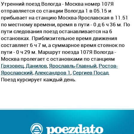
Утренний поезд Вологда - Москва номер 107Я
отправляется со станции Вологда 1 в 05.15 и
прибывает на станцию Москва-Ярославская в 11.51
по местному времени, время в пути - 0 д 6 ч 36 м. По
пути следования поезд останавливается на 6
остановках. Приблизительное время движения
составляет 6 ч 7 м, а суммарное время стоянок по
пути - 0 ч 29 м. Маршрут поезда 107Я Вологда -
Москва пролегает c остановками по станциям
Грязовец
,
Данилов
,
Ярославль-Главный
,
Ростов-
Ярославский
,
Александров 1
,
Сергиев Посад
.
Поезд курсирует каждый день.