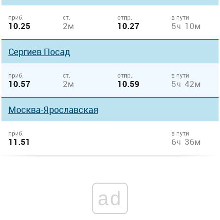
приб.
ст.
отпр.
в пути
10.25
2м
10.27
5ч 10м
Сергиев Посад
приб.
ст.
отпр.
в пути
10.57
2м
10.59
5ч 42м
Москва-Ярославская
приб.
в пути
11.51
6ч 36м
ad