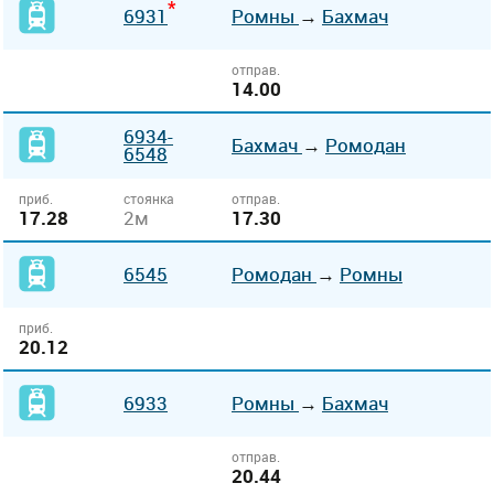
*
6931
Ромны
→
Бахмач
отправ.
14.00
6934-
Бахмач
→
Ромодан
6548
приб.
стоянка
отправ.
17.28
2м
17.30
6545
Ромодан
→
Ромны
приб.
20.12
6933
Ромны
→
Бахмач
отправ.
20.44