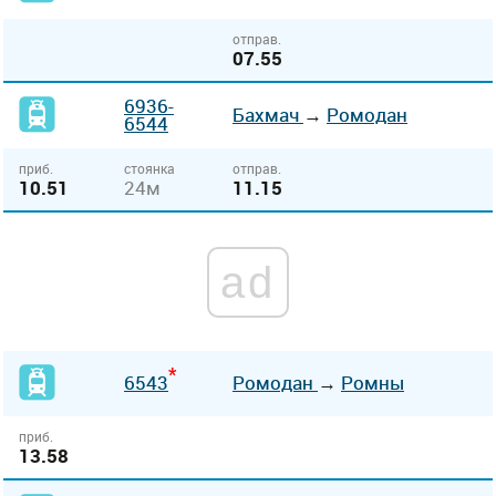
отправ.
07.55
6936-
Бахмач
→
Ромодан
6544
приб.
стоянка
отправ.
10.51
24м
11.15
ad
*
6543
Ромодан
→
Ромны
приб.
13.58