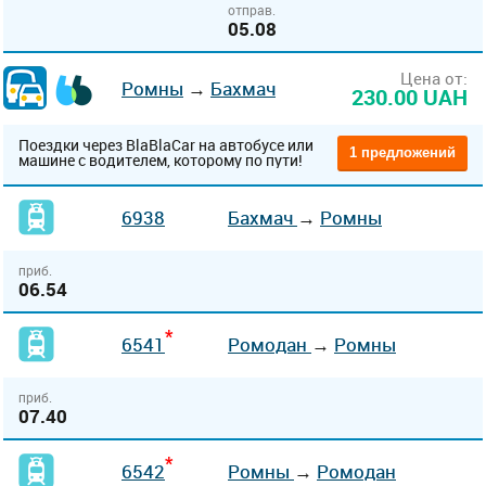
отправ.
05.08
Цена от:
Ромны
→
Бахмач
230.00 UAH
Поездки через BlaBlaCar на автобусе или
1 предложений
машине с водителем, которому по пути!
6938
Бахмач
→
Ромны
приб.
06.54
*
6541
Ромодан
→
Ромны
приб.
07.40
*
6542
Ромны
→
Ромодан