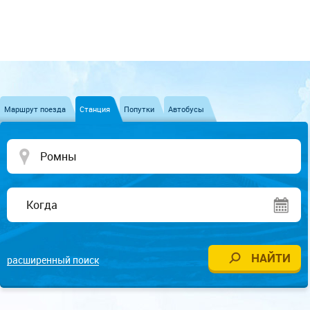
Маршрут поезда
Станция
Попутки
Автобусы
расширенный поиск