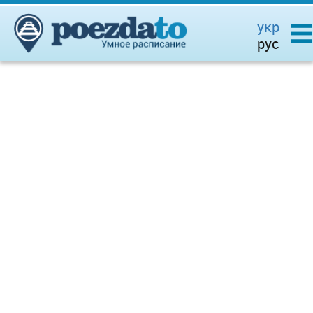
укр
рус