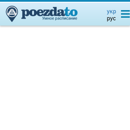
укр
рус