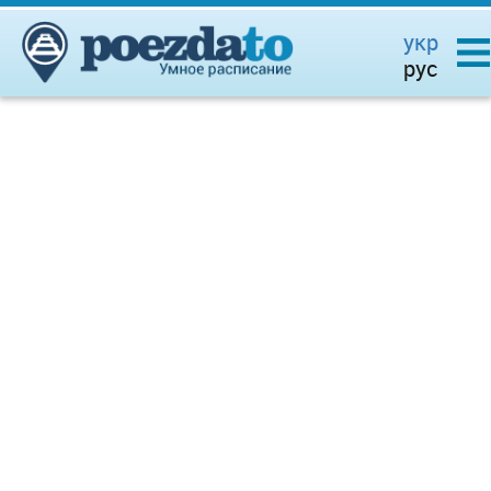
укр
рус