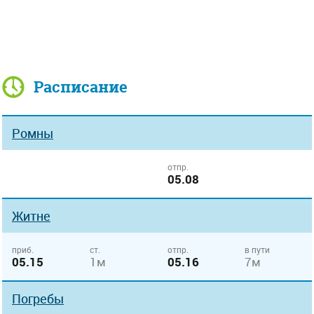
Расписание
Ромны
отпр.
05.08
Житне
приб.
ст.
отпр.
в пути
05.15
1м
05.16
7м
Погребы