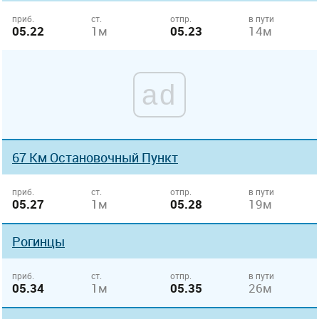
приб.
ст.
отпр.
в пути
05.22
1м
05.23
14м
ad
67 Км Остановочный Пункт
приб.
ст.
отпр.
в пути
05.27
1м
05.28
19м
Рогинцы
приб.
ст.
отпр.
в пути
05.34
1м
05.35
26м