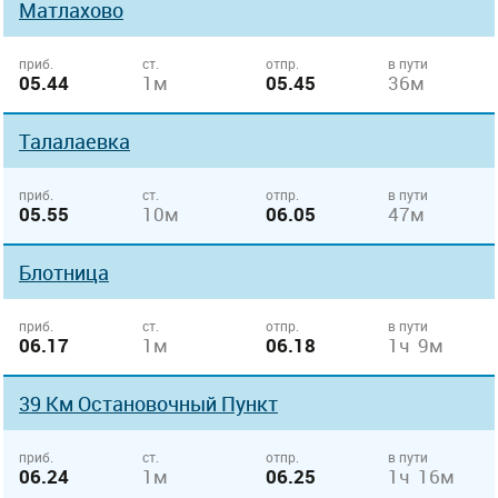
Матлахово
приб.
ст.
отпр.
в пути
05.44
1м
05.45
36м
Талалаевка
приб.
ст.
отпр.
в пути
05.55
10м
06.05
47м
Блотница
приб.
ст.
отпр.
в пути
06.17
1м
06.18
1ч 9м
39 Км Остановочный Пункт
приб.
ст.
отпр.
в пути
06.24
1м
06.25
1ч 16м