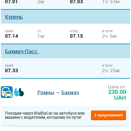
07.01
2м
07.03
1ч 53м
Курень
приб.
ст.
отпр.
в пути
07.14
1м
07.15
2ч 6м
Бахмач-Пасс.
приб.
в пути
07.33
2ч 25м
Цена от:
230.00
→
Ромны
Бахмач
UAH
Поездки через BlaBlaCar на автобусе или
1 предложений
машине с водителем, которому по пути!