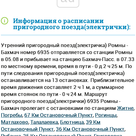
Информация о расписании
пригородного поезда(электрички):
Утренний пригородный поезд(электричка) Ромны -
Бахмач номер 6935 отправляется со станции Ромны
в 05.08 и прибывает на станцию Бахмач-Пасс. в 07.33
по местному времени, время в пути - 0 д 2 ч 25 м. По
пути следования пригородный поезд(электричка)
останавливается на 13 остановках. Приблизительное
время движения составляет 2 ч 1 м, а суммарное
время стоянок по пути - 0 ч 24 м. Маршрут
пригородного поезда(электрички) 6935 Ромны -
Бахмач пролегает c остановками по станциям
Житне
,
Погребы
,
67 Км Остановочный Пункт
,
Рогинцы
,
Матлахово
,
Талалаевка
,
Блотница
,
39 Км
Остановочный Пункт
,
36 Км Остановочный Пункт
,
Рубанка
,
25 Км Остановочный Пункт
,
Григоровка
,