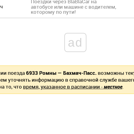
Поездки через BlaBlaCar
на
ч
автобусе или машине с водителем,
которому по пути!
ad
нии поезда
6933 Ромны — Бахмач-Пасс.
возможны тек
ем уточнять информацию в справочной службе вашег
а то, что
время, указанное в расписании -
местное
.