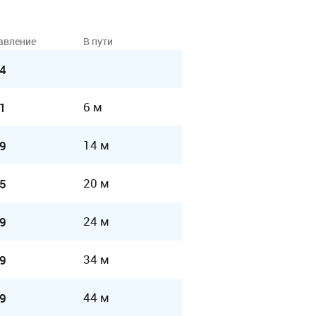
авление
В пути
4
6 м
1
14 м
9
20 м
5
24 м
9
34 м
9
44 м
9