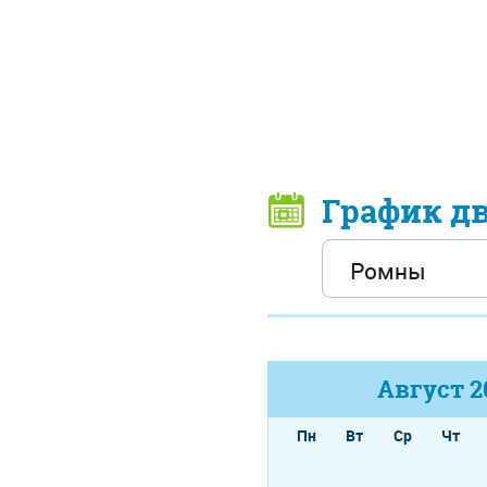
График д
Август
2
Пн
Вт
Ср
Чт