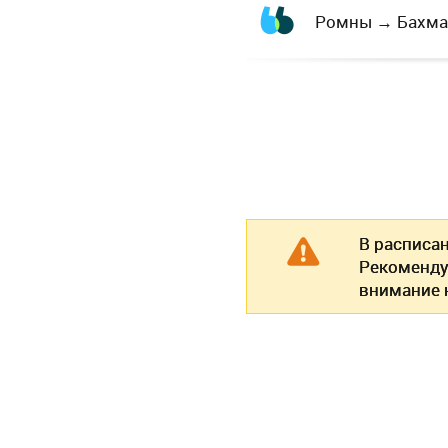
Ромны
→
Бахма
В расписа
Рекоменду
внимание н