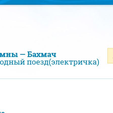
омны — Бахмач
одный поезд(электричка)