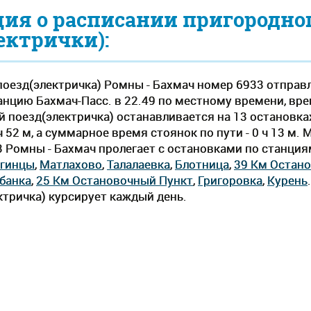
ия о расписании пригородно
ектрички):
оезд(электричка) Ромны - Бахмач номер 6933 отправ
анцию Бахмач-Пасс. в 22.49 по местному времени, время 
 поезд(электричка) останавливается на 13 остановка
 52 м, а суммарное время стоянок по пути - 0 ч 13 м.
3 Ромны - Бахмач пролегает c остановками по станци
гинцы
,
Матлахово
,
Талалаевка
,
Блотница
,
39 Км Остан
банка
,
25 Км Остановочный Пункт
,
Григоровка
,
Курень
.
тричка) курсирует каждый день.