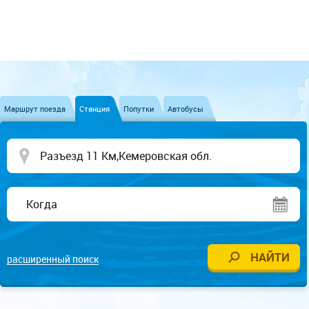
Маршрут поезда
Станция
Попутки
Автобусы
расширенный поиск