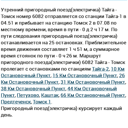
Утренний пригородный поезд(электричка) Тайга -
Томск номер 6082 отправляется со станции Тайга-1 в
04.51 и прибывает на станцию Томск 2 в 07.08 по
местному времени, время в пути - 0 д 2 ч 17 м. По
пути следования пригородный поезд(электричка)
останавливается на 25 остановках. Приблизительное
время движения составляет 1 ч 51 м, а суммарное
время стоянок по пути - 0 ч 26 м. Маршрут
пригородного поезда(электрички) 6082 Тайга - Томск
пролегает c остановками по станциям
Тайга-2
,
10 Км
Остановочный Пункт
,
15 Км Остановочный Пункт
,
26
Км Остановочный Пункт
,
31 Км Остановочный Пункт
,
38 Км Остановочный Пункт
,
44 Км Остановочный
Пункт
,
Петухово
,
Каштак
,
66 Км Остановочный Пункт
,
Предтеченск
,
Томск 1
.
Пригородный поезд(электричка) курсирует каждый
день.