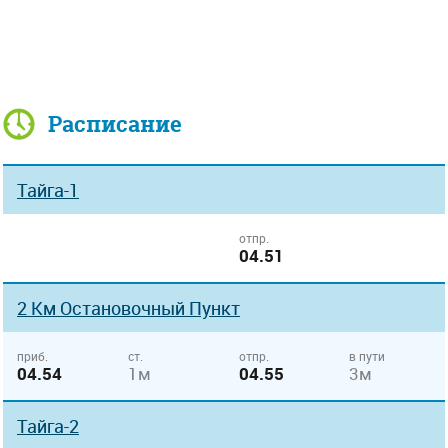
Расписание
Тайга-1
отпр.
04.51
2 Км Остановочный Пункт
приб.
ст.
отпр.
в пути
04.54
1м
04.55
3м
Тайга-2