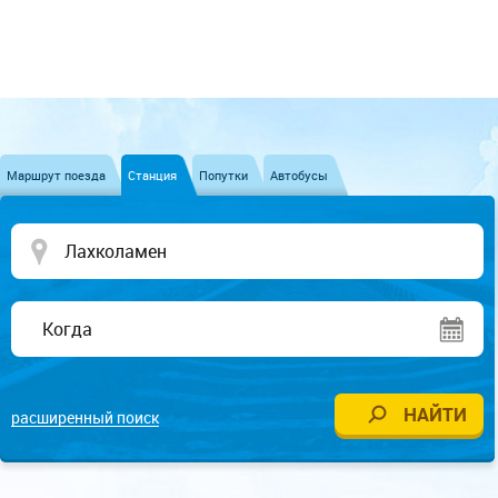
Маршрут поезда
Станция
Попутки
Автобусы
расширенный поиск