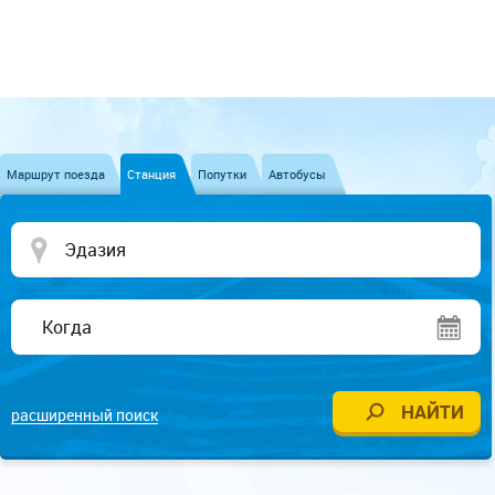
Маршрут поезда
Станция
Попутки
Автобусы
расширенный поиск