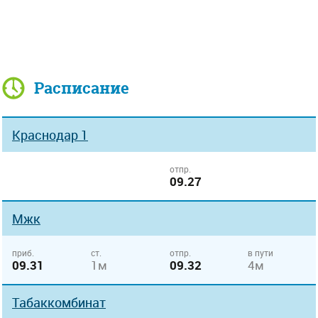
Расписание
Краснодар 1
отпр.
09.27
Мжк
приб.
ст.
отпр.
в пути
09.31
1м
09.32
4м
Табаккомбинат