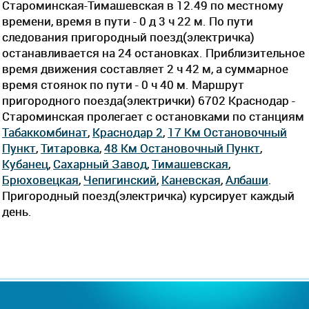
Староминская-Тимашевская в 12.49 по местному
времени, время в пути - 0 д 3 ч 22 м. По пути
следования пригородный поезд(электричка)
останавливается на 24 остановках. Приблизительное
время движения составляет 2 ч 42 м, а суммарное
время стоянок по пути - 0 ч 40 м. Маршрут
пригородного поезда(электрички) 6702 Краснодар -
Староминская пролегает c остановками по станциям
Табаккомбинат
,
Краснодар 2
,
17 Км Остановочный
Пункт
,
Титаровка
,
48 Км Остановочный Пункт
,
Кубанец
,
Сахарный Завод
,
Тимашевская
,
Брюховецкая
,
Чепигинский
,
Каневская
,
Албаши
.
Пригородный поезд(электричка) курсирует каждый
день.