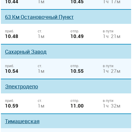
10.44
1м
10.45
1ч 17м
63 Км Остановочный Пункт
приб.
ст.
отпр.
в пути
10.48
1м
10.49
1ч 21м
Сахарный Завод
приб.
ст.
отпр.
в пути
10.54
1м
10.55
1ч 27м
Электродепо
приб.
ст.
отпр.
в пути
10.59
1м
11.00
1ч 32м
Тимашевская