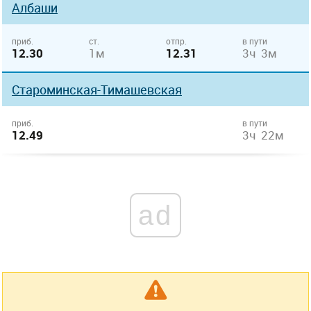
Албаши
приб.
ст.
отпр.
в пути
12.30
1м
12.31
3ч 3м
Староминская-Тимашевская
приб.
в пути
12.49
3ч 22м
ad