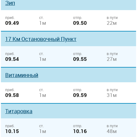
Зип
приб.
ст.
отпр.
в пути
09.49
1м
09.50
22м
17 Км Остановочный Пункт
приб.
ст.
отпр.
в пути
09.54
1м
09.55
27м
Витаминный
приб.
ст.
отпр.
в пути
09.58
1м
09.59
31м
Титаровка
приб.
ст.
отпр.
в пути
10.15
1м
10.16
48м