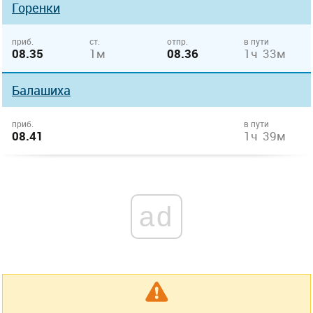
Горенки
приб.
ст.
отпр.
в пути
08.35
1м
08.36
1ч 33м
Балашиха
приб.
в пути
08.41
1ч 39м
ad