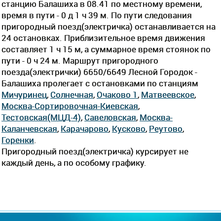
станцию Балашиха в 08.41 по местному времени,
время в пути - 0 д 1 ч 39 м. По пути следования
пригородный поезд(электричка) останавливается на
24 остановках. Приблизительное время движения
составляет 1 ч 15 м, а суммарное время стоянок по
пути - 0 ч 24 м. Маршрут пригородного
поезда(электрички) 6650/6649 Лесной Городок -
Балашиха пролегает c остановками по станциям
Мичуринец
,
Солнечная
,
Очаково 1
,
Матвеевское
,
Москва-Сортировочная-Киевская
,
Тестовская(МЦД-4)
,
Савеловская
,
Москва-
Каланчевская
,
Карачарово
,
Кусково
,
Реутово
,
Горенки
.
Пригородный поезд(электричка) курсирует не
каждый день, а по особому графику.