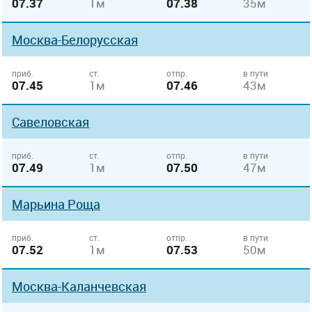
07.37
1м
07.38
35м
Москва-Белорусская
приб.
ст.
отпр.
в пути
07.45
1м
07.46
43м
Савеловская
приб.
ст.
отпр.
в пути
07.49
1м
07.50
47м
Марьина Роща
приб.
ст.
отпр.
в пути
07.52
1м
07.53
50м
Москва-Каланчевская