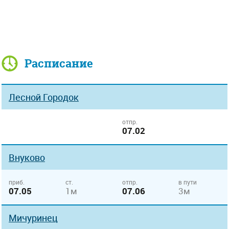
Расписание
Лесной Городок
отпр.
07.02
Внуково
приб.
ст.
отпр.
в пути
07.05
1м
07.06
3м
Мичуринец