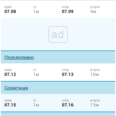
приб.
ст.
отпр.
в пути
07.08
1м
07.09
6м
ad
Переделкино
приб.
ст.
отпр.
в пути
07.12
1м
07.13
10м
Солнечная
приб.
ст.
отпр.
в пути
07.15
1м
07.16
13м