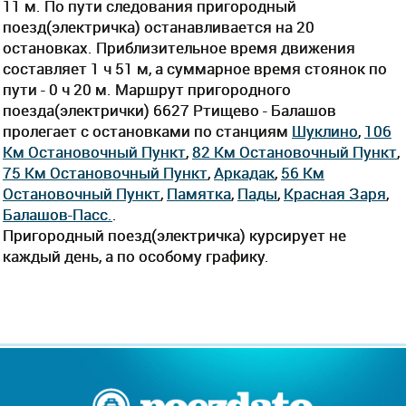
11 м. По пути следования пригородный
поезд(электричка) останавливается на 20
остановках. Приблизительное время движения
составляет 1 ч 51 м, а суммарное время стоянок по
пути - 0 ч 20 м. Маршрут пригородного
поезда(электрички) 6627 Ртищево - Балашов
пролегает c остановками по станциям
Шуклино
,
106
Км Остановочный Пункт
,
82 Км Остановочный Пункт
,
75 Км Остановочный Пункт
,
Аркадак
,
56 Км
Остановочный Пункт
,
Памятка
,
Пады
,
Красная Заря
,
Балашов-Пасс.
.
Пригородный поезд(электричка) курсирует не
каждый день, а по особому графику.