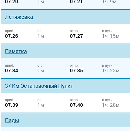
07.20
1м
07.21
1ч 9м
Летяжевка
приб.
ст.
отпр.
в пути
07.26
1м
07.27
1ч 15м
Памятка
приб.
ст.
отпр.
в пути
07.34
1м
07.35
1ч 23м
37 Км Остановочный Пункт
приб.
ст.
отпр.
в пути
07.39
1м
07.40
1ч 28м
Пады