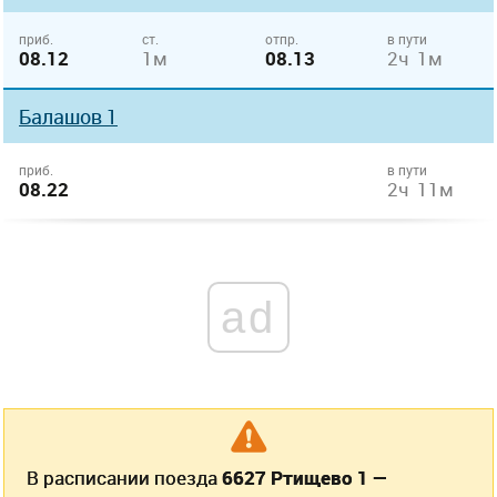
приб.
ст.
отпр.
в пути
08.12
1м
08.13
2ч 1м
Балашов 1
приб.
в пути
08.22
2ч 11м
ad
В расписании поезда
6627 Ртищево 1 —