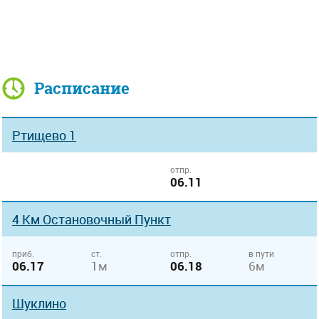
Расписание
Ртищево 1
отпр.
06.11
4 Км Остановочный Пункт
приб.
ст.
отпр.
в пути
06.17
1м
06.18
6м
Шуклино