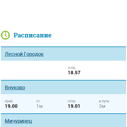
Расписание
Лесной Городок
отпр.
18.57
Внуково
приб.
ст.
отпр.
в пути
19.00
1м
19.01
3м
Мичуринец