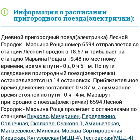
Информация о расписании
пригородного поезда(электрички):
Дневной пригородный поезд(электричка) Лесной
Городок - Марьина Роща номер 6594 отправляется со
станции Лесной Городок в 18.57 и прибывает на
станцию Марьина Роща в 19.48 по местному
времени, время в пути - 0 д 0 ч 51 м. По пути
следования пригородный поезд(электричка)
останавливается на 14 остановках. Приблизительное
время движения составляет 0 ч 37 м, а суммарное
время стоянок по пути - 0 ч 14 м. Маршрут
пригородного поезда(электрички) 6594 Лесной
Городок - Марьина Роща пролегает c остановками по
станциям
Внуково
,
Мичуринец
,
Переделкино
,
Солнечная
,
Сколково
,
Очаково 1
,
Аминьевская
,
Матвеевское
,
Минская
,
Москва-Сортировочная-
Киевская
,
Кутузовская(МЦД-4)
,
Тестовская(МЦД-4)
,