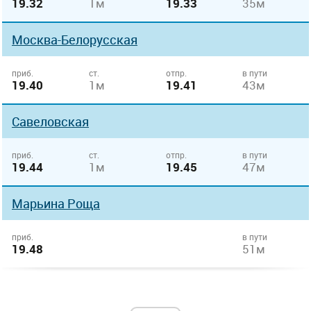
19.32
1м
19.33
35м
Москва-Белорусская
приб.
ст.
отпр.
в пути
19.40
1м
19.41
43м
Савеловская
приб.
ст.
отпр.
в пути
19.44
1м
19.45
47м
Марьина Роща
приб.
в пути
19.48
51м