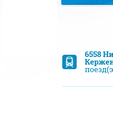
6558 Н
Керже
поезд(