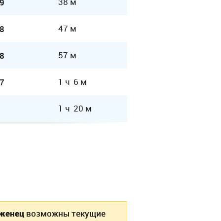
38 м
9
47 м
8
57 м
8
1 ч 6 м
7
1 ч 20 м
рженец
возможны текущие