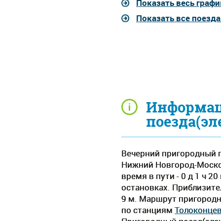
Показать весь графи
Показать все поезд
Информац
поезда(эл
Вечерний пригородный п
Нижний Новгород-Москов
время в пути - 0 д 1 ч 
остановках. Приблизител
9 м. Маршрут пригородн
по станциям
Толоконце