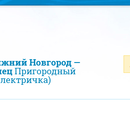
ижний Новгород —
нец
Пригородный
электричка)