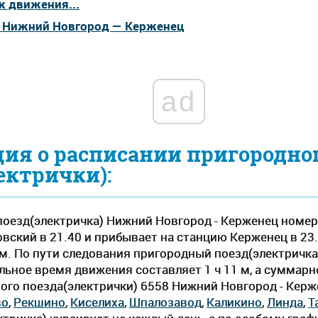
к движения...
а Нижний Новгород — Керженец
ad
ия о расписании пригородно
ектрички):
оезд(электричка) Нижний Новгород - Керженец номер
ский в 21.40 и прибывает на станцию Керженец в 23
20 м. По пути следования пригородный поезд(электричка
ьное время движения составляет 1 ч 11 м, а суммарно
ого поезда(электрички) 6558 Нижний Новгород - Керж
во
,
Рекшино
,
Киселиха
,
Шпалозавод
,
Каликино
,
Линда
,
Т