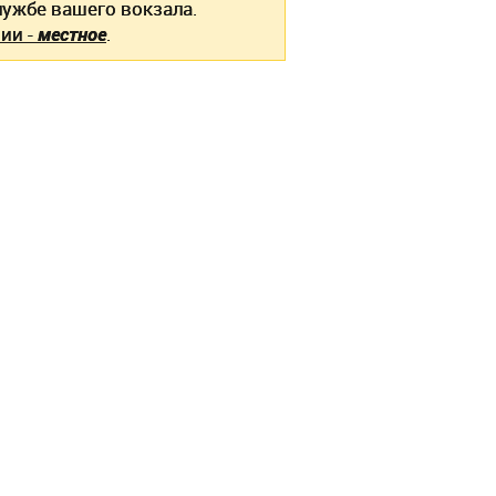
ужбе вашего вокзала.
ии -
местное
.