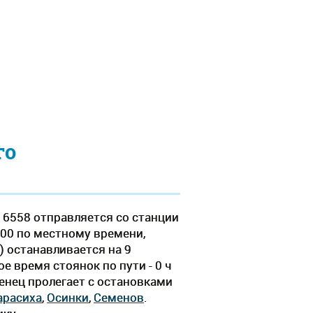
го
 6558 отправляется со станции
.00 по местному времени,
) останавливается на 9
е время стоянок по пути - 0 ч
енец пролегает c остановками
арасиха
,
Осинки
,
Семенов
.