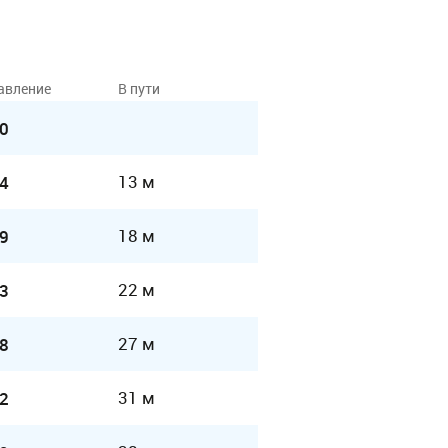
авление
В пути
0
13 м
4
18 м
9
22 м
3
27 м
8
31 м
2