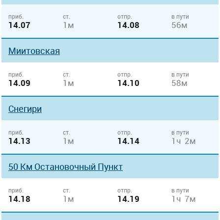
приб.
ст.
отпр.
в пути
14.07
1м
14.08
56м
Миитовская
приб.
ст.
отпр.
в пути
14.09
1м
14.10
58м
Снегири
приб.
ст.
отпр.
в пути
14.13
1м
14.14
1ч 2м
50 Км Остановочный Пункт
приб.
ст.
отпр.
в пути
14.18
1м
14.19
1ч 7м