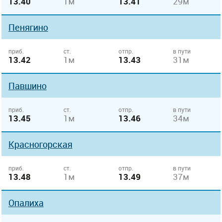
13.40
1м
13.41
29м
Пенягино
приб.
ст.
отпр.
в пути
13.42
1м
13.43
31м
Павшино
приб.
ст.
отпр.
в пути
13.45
1м
13.46
34м
Красногорская
приб.
ст.
отпр.
в пути
13.48
1м
13.49
37м
Опалиха