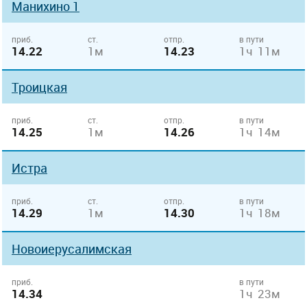
Манихино 1
приб.
ст.
отпр.
в пути
14.22
1м
14.23
1ч 11м
Троицкая
приб.
ст.
отпр.
в пути
14.25
1м
14.26
1ч 14м
Истра
приб.
ст.
отпр.
в пути
14.29
1м
14.30
1ч 18м
Новоиерусалимская
приб.
в пути
14.34
1ч 23м