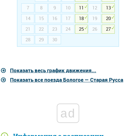
7
8
9
10
11
12
13
14
15
16
17
18
19
20
21
22
23
24
25
26
27
28
29
30
Показать весь график движения...
Показать все поезда Бологое — Старая Русса
ad