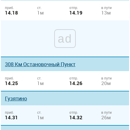
приб.
ст.
отпр.
в пути
14.18
1м
14.19
13м
ad
308 Км Остановочный Пункт
приб.
ст.
отпр.
в пути
14.25
1м
14.26
20м
Гузятино
приб.
ст.
отпр.
в пути
14.31
1м
14.32
26м