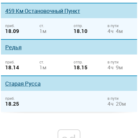
459 Км Остановочный Пункт
приб.
ст.
отпр.
в пути
18.09
1м
18.10
4ч 4м
Редья
приб.
ст.
отпр.
в пути
18.14
1м
18.15
4ч 9м
Старая Русса
приб.
в пути
18.25
4ч 20м