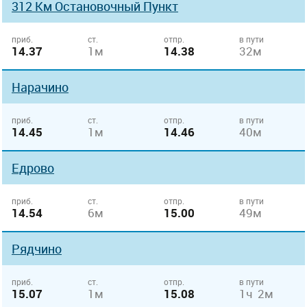
312 Км Остановочный Пункт
приб.
ст.
отпр.
в пути
14.37
1м
14.38
32м
Нарачино
приб.
ст.
отпр.
в пути
14.45
1м
14.46
40м
Едрово
приб.
ст.
отпр.
в пути
14.54
6м
15.00
49м
Рядчино
приб.
ст.
отпр.
в пути
15.07
1м
15.08
1ч 2м