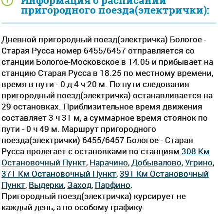
Информация о расписании
пригородного поезда(электрички):
Дневной пригородный поезд(электричка) Бологое -
Старая Русса номер 6455/6457 отправляется со
станции Бологое-Московское в 14.05 и прибывает на
станцию Старая Русса в 18.25 по местному времени,
время в пути - 0 д 4 ч 20 м. По пути следования
пригородный поезд(электричка) останавливается на
29 остановках. Приблизительное время движения
составляет 3 ч 31 м, а суммарное время стоянок по
пути - 0 ч 49 м. Маршрут пригородного
поезда(электрички) 6455/6457 Бологое - Старая
Русса пролегает c остановками по станциям
308 Км
Остановочный Пункт
,
Нарачино
,
Добывалово
,
Угрино
,
371 Км Остановочный Пункт
,
391 Км Остановочный
Пункт
,
Выдерки
,
Заход
,
Парфино
.
Пригородный поезд(электричка) курсирует не
каждый день, а по особому графику.