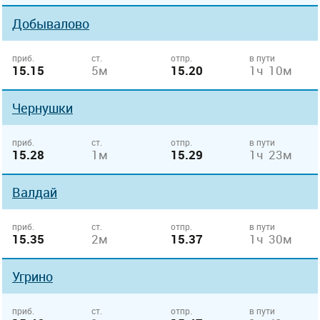
Добывалово
приб.
ст.
отпр.
в пути
15.15
5м
15.20
1ч 10м
Чернушки
приб.
ст.
отпр.
в пути
15.28
1м
15.29
1ч 23м
Валдай
приб.
ст.
отпр.
в пути
15.35
2м
15.37
1ч 30м
Угрино
приб.
ст.
отпр.
в пути