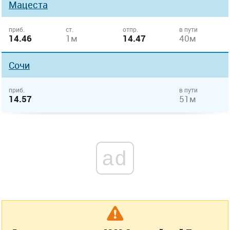
Мацеста
приб.
ст.
отпр.
в пути
14.46
1м
14.47
40м
Сочи
приб.
в пути
14.57
51м
ad