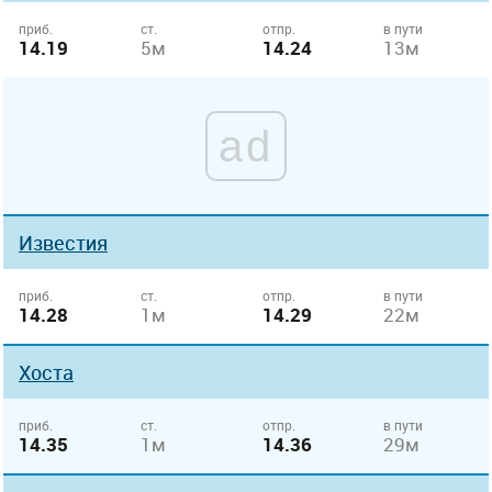
приб.
ст.
отпр.
в пути
14.19
5м
14.24
13м
ad
Известия
приб.
ст.
отпр.
в пути
14.28
1м
14.29
22м
Хоста
приб.
ст.
отпр.
в пути
14.35
1м
14.36
29м