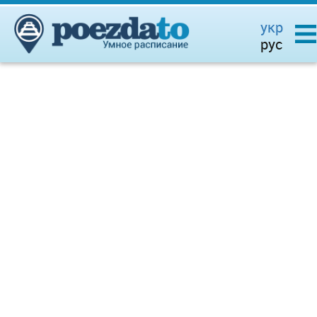
укр
рус